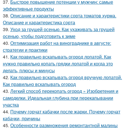
37.
Быстрое повышение потенции у мужчин: самые
эффективные продукты
38.
Описание и характеристики сорта томатов хурма.
Описание и характеристика сорта
39.
Уход за грушей осенью. Как ухаживать за грушей
осенью, чтобы подготовить к зиме
40.
Оптимизация работ на винограднике в августе:
стратегии и практики
41.
Как правильно вскапывать огород лопатой. Как
нужно правильно копать грядки лопатой и когда это
делать, плюсы и минусы
42.
Как правильно вскапывать огород вручную лопатой.
Как правильно вскапывать огород
43.
Легкий способ перекопать огород » Изобретения и
самоделки. Идеальная глубина при перекапывании
участка
44.
Почему горчат кабачки после жарки. Почему горчат
кабачки, причины
45.
Особенности размножения ремонтантной малины