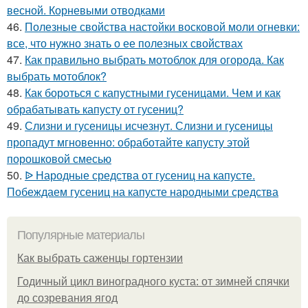
весной. Корневыми отводками
46.
Полезные свойства настойки восковой моли огневки:
все, что нужно знать о ее полезных свойствах
47.
Как правильно выбрать мотоблок для огорода. Как
выбрать мотоблок?
48.
Как бороться с капустными гусеницами. Чем и как
обрабатывать капусту от гусениц?
49.
Слизни и гусеницы исчезнут. Слизни и гусеницы
пропадут мгновенно: обработайте капусту этой
порошковой смесью
50.
ᐉ Народные средства от гусениц на капусте.
Побеждаем гусениц на капусте народными средства
Популярные материалы
Как выбрать саженцы гортензии
Годичный цикл виноградного куста: от зимней спячки
до созревания ягод