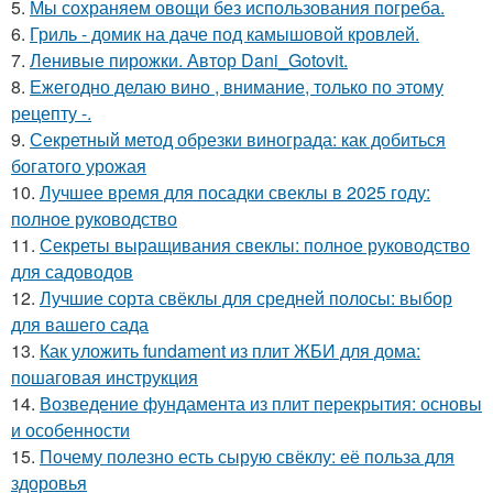
5.
Мы сохраняем овощи без использования погреба.
6.
Гриль - домик на даче под камышовой кровлей.
7.
Ленивые пирожки. Автор Dani_Gotovit.
8.
Ежегодно делаю вино , внимание, только по этому
рецепту -.
9.
Секретный метод обрезки винограда: как добиться
богатого урожая
10.
Лучшее время для посадки свеклы в 2025 году:
полное руководство
11.
Секреты выращивания свеклы: полное руководство
для садоводов
12.
Лучшие сорта свёклы для средней полосы: выбор
для вашего сада
13.
Как уложить fundament из плит ЖБИ для дома:
пошаговая инструкция
14.
Возведение фундамента из плит перекрытия: основы
и особенности
15.
Почему полезно есть сырую свёклу: её польза для
здоровья