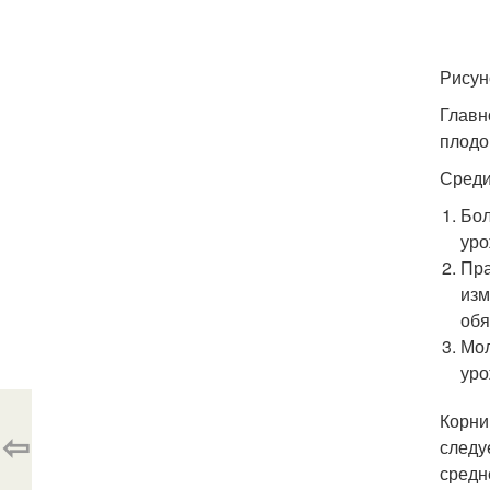
Рисун
Главн
плодо
Среди
Бол
уро
Пра
изм
обя
Мол
уро
Корни
⇦
следу
средн