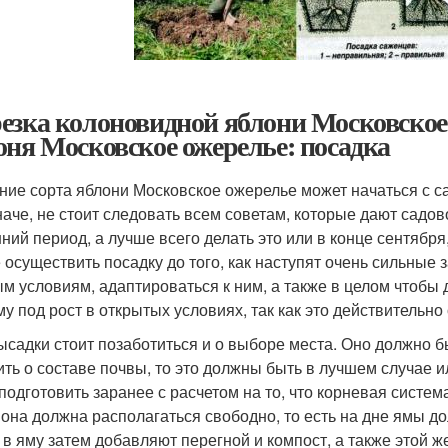
езка колоновидной яблони Московское
оня Московское ожерелье: посадка
ние сорта яблони Московское ожерелье может начаться с са
наче, не стоит следовать всем советам, которые дают садо
нний период, а лучше всего делать это или в конце сентября,
 осуществить посадку до того, как наступят очень сильные
ым условиям, адаптироваться к ним, а также в целом чтоб
му под рост в открытых условиях, так как это действительно
ысадки стоит позаботиться и о выборе места. Оно должно б
ить о составе почвы, то это должны быть в лучшем случае 
 подготовить заранее с расчетом на то, что корневая систем
 она должна располагаться свободно, то есть на дне ямы до
 в яму затем добавляют перегной и компост, а также этой 