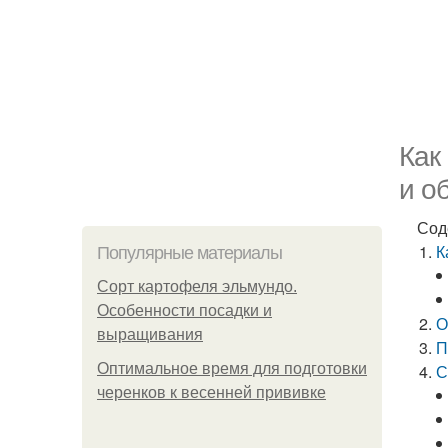
Как
и о
Сод
К
Популярные материалы
Сорт картофеля эльмундо.
Особенности посадки и
О
выращивания
П
Оптимальное время для подготовки
С
черенков к весенней прививке