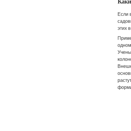
Каки
Если 
садов
этих 
Приме
одном
Учены
колон
Внешн
основ
расту
форми