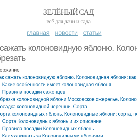
ЗЕЛЁНЫЙ САД
всё для дачи и сада
главная
новости
статьи
 сажать колоновидную яблоню. Колон
брезать
ержание
ак сажать колоновидную яблоню. Колоновидная яблоня: как
Какие особенности имеет колоновидная яблоня
Правила посадки саженцев
брезка колоновидной яблони Московское ожерелье. Колоно
осадка колоновидной черешни. Сорта
орта колоновидных яблонь. Колоновидные яблони: сорта, п
Сорта Колоновидных яблонь и их описание
Правила посадки Колоновидных яблонь
Как ухаживать за Колоновидными яблонями