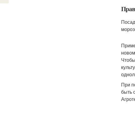
Прав
Посад
мороз
Приме
новом
Чтобы
культ
однол
При п
быть 
Агрот