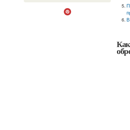
П
п
В
Как
обр