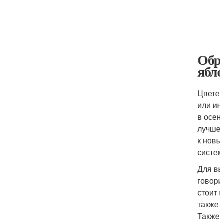
Обр
ябл
Цвете
или и
в осе
лучше
к нов
систе
Для в
говор
стоит
также
Также