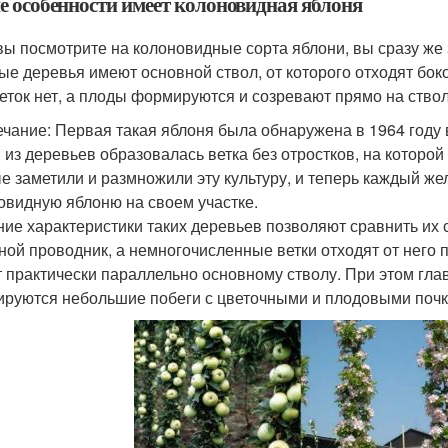
е особенности имеет колоновидная яблоня
вы посмотрите на колоновидные сорта яблони, вы сразу же
ые деревья имеют основной ствол, от которого отходят бок
веток нет, а плоды формируются и созревают прямо на стволе
чание: Первая такая яблоня была обнаружена в 1964 году 
 из деревьев образовалась ветка без отростков, на котор
е заметили и размножили эту культуру, и теперь каждый 
овидную яблоню на своем участке.
ие характеристики таких деревьев позволяют сравнить их 
ной проводник, а немногочисленные ветки отходят от него 
т практически параллельно основному стволу. При этом гла
руются небольшие побеги с цветочными и плодовыми почк