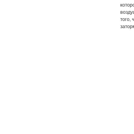
котор
возду
того,
затор