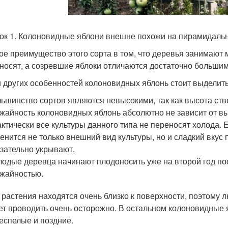
ок 1. Колоновидные яблони внешне похожи на пирамидаль
ое преимущество этого сорта в том, что деревья занимают 
носят, а созревшие яблоки отличаются достаточно большим
 других особенностей колоновидных яблонь стоит выделить
ьшинство сортов являются невысокими, так как высота ств
жайность колоновидных яблонь абсолютно не зависит от вы
ктически все культуры данного типа не переносят холода.
енится не только внешний вид культуры, но и сладкий вкус
зательно укрывают.
одые деревца начинают плодоносить уже на второй год по
жайностью.
 растения находятся очень близко к поверхности, поэтому
ет проводить очень осторожно. В остальном колоновидные я
еспелые и поздние.