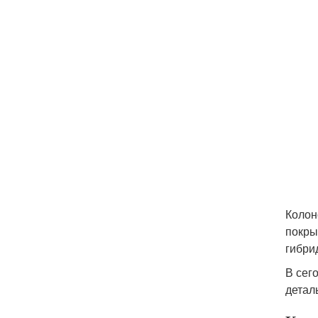
Колон
покры
гибри
В сег
детал