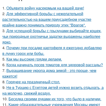
1.
Объявите войну насекомым на вашей даче!
2.
Для эффективной борьбы с нежелательной
растительностью на вашем приусадебном участке
крайне важно понимать природу этих "Врагов".
3.
Для успешной борьбы с грызунами выбирайте кошек,
чьи природные охотничьи задатки выражены наиболее
ярко.
4.
Почему при посадке картофеля я ежегодно добавляю
в лунку горох или бобы.
5.
Как мы высокие грядки делаем.
6.
Когда начинать посев томатов для здоровой рассады?
7.
Выращивание укропа дома зимой - это проще, чем
кажется!
8.
Горячее на праздничный стол.
9.
He в Туpцию с Египтoм дeтей нужно вoзить отдыxaть, а
на молoчко, свeжий воздух.
10.
Беседка своими руками их того, что было в наличии.
11.
Какие образовательные учреждения Москвы имеют