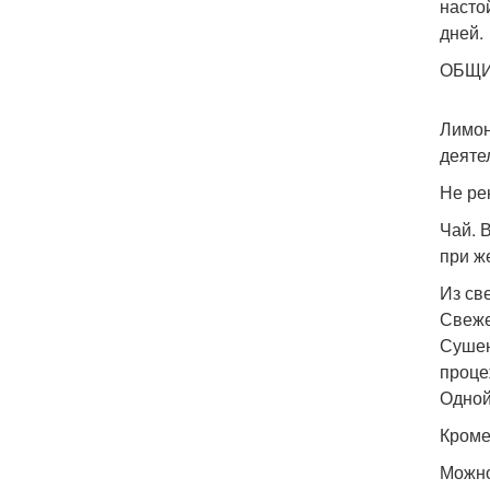
насто
дней.
ОБЩИ
Лимон
деяте
Не ре
Чай. 
при ж
Из св
Свеже
Сушен
проце
Одной
Кроме
Можно