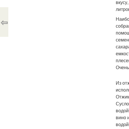
вкусу
литро
Наибо
⇦
собра
помощ
семен
сахар
емкос
плесе
Очень
Из от
испол
Отжим
Сусло
водой
вино 
водой