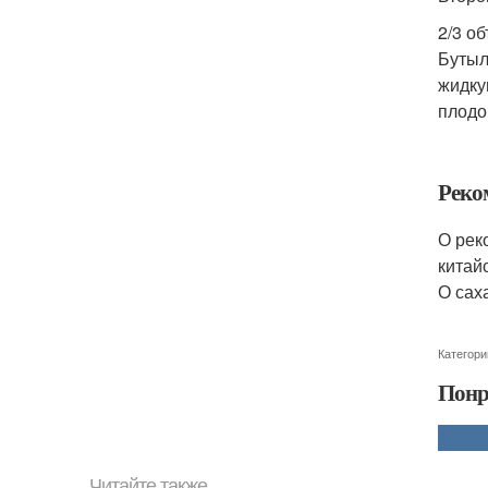
2/3 о
Бутыл
жидку
плодо
Реко
О рек
китайс
О сах
Категори
Понр
Читайте также