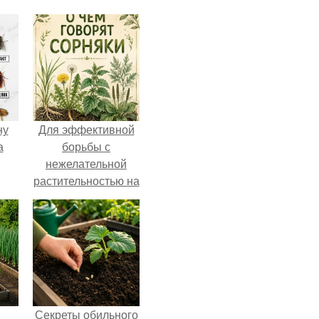
ну
Для эффективной
а
борьбы с
нежелательной
растительностью на
вашем
приусадебном
участке крайне
важно понимать
природу этих
"Врагов".
Секреты обильного