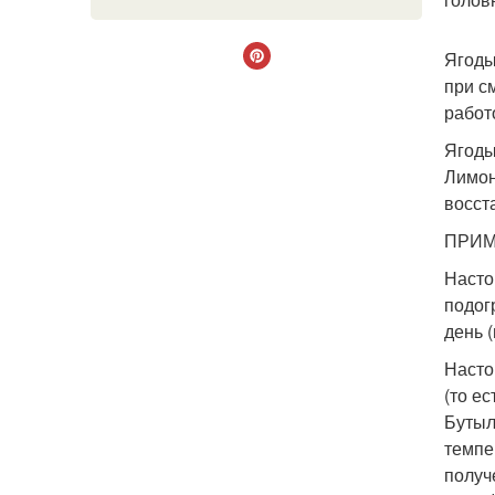
Ягоды
при с
работ
Ягоды
Лимон
восст
ПРИ
Насто
подог
день 
Насто
(то е
Бутыл
темпе
получ