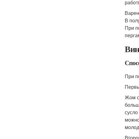
работ
Варен
В пол
При п
перга
Вин
Спос
При п
Первы
Жом с
больш
сусло
можно
молод
Второ