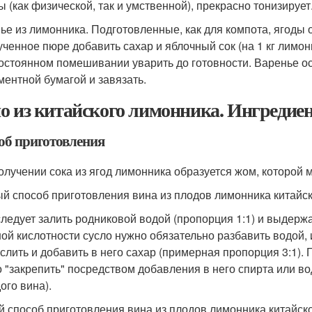
ы (как физической, так и умственной), прекрасно тонизирует
ье из лимонника. Подготовленные, как для компота, ягоды о
ученное пюре добавить сахар и яблочный сок (на 1 кг лимонни
остоянном помешивании уварить до готовности. Варенье ос
ментной бумагой и завязать.
о из китайского лимонника. Ингредие
об приготовления
олучении сока из ягод лимонника образуется жом, которой 
й способ приготовления вина из плодов лимонника китайс
ледует залить родниковой водой (пропорция 1:1) и выдержа
ой кислотности сусло нужно обязательно разбавить водой, 
 слить и добавить в него сахар (примерная пропорция 3:1).
 "закрепить" посредством добавления в него спирта или вод
ого вина).
й способ приготовления вина из плодов лимонника китайск