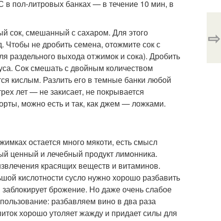
С в пол-литровых банках — в течение 10 мин, в
й сок, смешанный с сахаром. Для этого
⇨
. Чтобы не дробить семена, отожмите сок с
я раздельного выхода отжимок и сока). Дробить
куса. Сок смешать с двойным количеством
ется кислым. Разлить его в темные банки любой
рех лет — не закисает, не покрывается
орты, можно есть и так, как джем — ложками.
тжимках остается много мякоти, есть смысл
мый ценный и лечебный продукт лимонника.
извлечения красящих веществ и витаминов.
льшой кислотности сусло нужно хорошо разбавить
и заблокирует брожение. Но даже очень слабое
спользование: разбавляем вино в два раза
апиток хорошо утоляет жажду и придает силы для