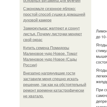
основных витамина для мужчин
Сэкономьте сезонное яблоко:
простой способ сушки в домашней
духовой камере
Замиокулькас желтеют и сохнут
Лимон
листья. Почему листочки меняют
до 10
свой окрас
Ягоды
Купить семена Помидоры
стиму
Малиновое чудо Новое. Томат
мышеч
Малиновое чудо Новое (Сады
состо
России)
Ягоды
Внезапно нагрянувшие гости
легки
заставили меня спешно искать
желуд
решение, так как на обстоятельный
При с
ремонт времени катастрофически
самоч
не хватало.
депре
голов