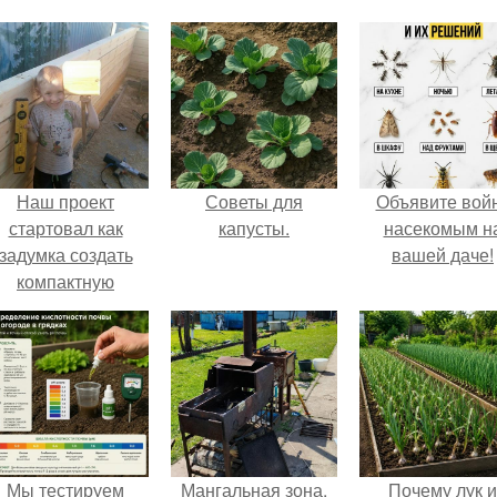
Наш проект
Советы для
Объявите вой
стартовал как
капусты.
насекомым н
задумка создать
вашей даче!
компактную
беседку для
отдыха.
Мы тестируем
Мангальная зона.
Почему лук и