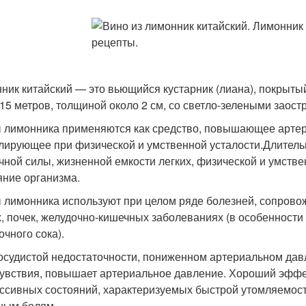
ник китайский — это вьющийся кустарник (лиана), покрыты
-15 метров, толщиной около 2 см, со светло-зелеными заос
 лимонника применяются как средство, повышающее артер
лирующее при физической и умственной усталости.Длител
ной силы, жизненной емкости легких, физической и умств
яние организма.
 лимонника используют при целом ряде болезней, сопрово
х, почек, желудочно-кишечных заболеваниях (в особенности
очного сока).
осудистой недостаточности, пониженном артериальном да
увствия, повышает артериальное давление. Хороший эффек
ссивных состояний, характеризуемых быстрой утомляемост
ным болям.