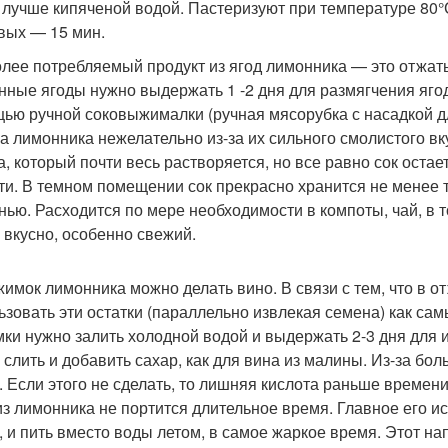
, лучше кипяченой водой. Пастеризуют при температуре 80°
вых — 15 мин.
лее потребляемый продукт из ягод лимонника — это отжаты
нные ягоды нужно выдержать 1 -2 дня для размягчения ягод
ью ручной соковыжималки (ручная мясорубка с насадкой дл
а лимонника нежелательно из-за их сильного смолистого в
а, который почти весь растворяется, но все равно сок оста
ти. В темном помещении сок прекрасно хранится не менее т
нью. Расходится по мере необходимости в компоты, чай, в т
 вкусно, особенно свежий.
жимок лимонника можно делать вино. В связи с тем, что в о
ьзовать эти остатки (параллельно извлекая семена) как са
ки нужно залить холодной водой и выдержать 2-3 дня для 
 слить и добавить сахар, как для вина из малины. Из-за бо
. Если этого не сделать, то лишняя кислота раньше времен
из лимонника не портится длительное время. Главное его и
, и пить вместо воды летом, в самое жаркое время. Этот н