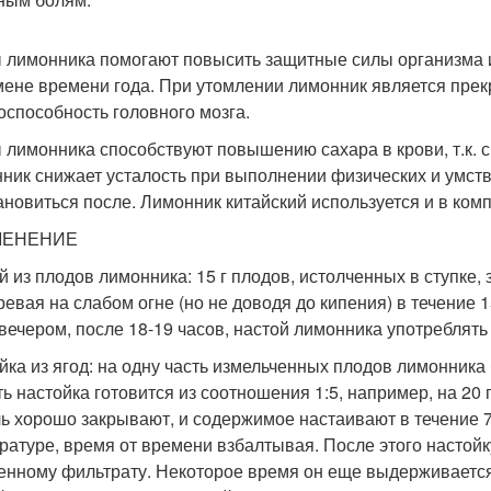
 лимонника помогают повысить защитные силы организма и
мене времени года. При утомлении лимонник является пр
оспособность головного мозга.
 лимонника способствуют повышению сахара в крови, т.к. с
ник снижает усталость при выполнении физических и умств
ановиться после. Лимонник китайский используется и в ком
МЕНЕНИЕ
й из плодов лимонника: 15 г плодов, истолченных в ступке, 
ревая на слабом огне (но не доводя до кипения) в течение 1
(вечером, после 18-19 часов, настой лимонника употреблять
йка из ягод: на одну часть измельченных плодов лимонника
сть настойка готовится из соотношения 1:5, например, на 20
ь хорошо закрывают, и содержимое настаивают в течение 7
ратуре, время от времени взбалтывая. После этого настойк
енному фильтрату. Некоторое время он еще выдерживается