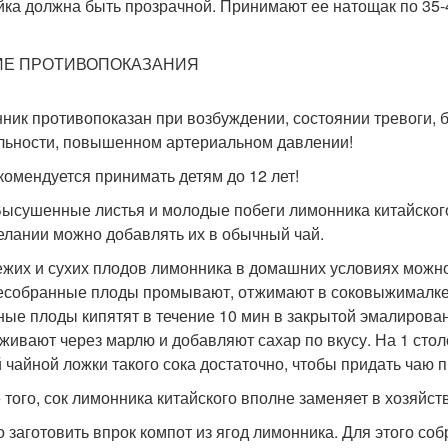
йка должна быть прозрачной. Принимают ее натощак по 35-40
Е ПРОТИВОПОКАЗАНИЯ
ник противопоказан при возбуждении, состоянии тревоги, 
льности, повышенном артериальном давлении!
комендуется принимать детям до 12 лет!
Высушенные листья и молодые побеги лимонника китайского з
елании можно добавлять их в обычный чай.
ежих и сухих плодов лимонника в домашних условиях можн
собранные плоды промывают, отжимают в соковыжималке и
ые плоды кипятят в течение 10 мин в закрытой эмалирован
живают через марлю и добавляют сахар по вкусу. На 1 столо
 чайной ложки такого сока достаточно, чтобы придать чаю п
 того, сок лимонника китайского вполне заменяет в хозяйст
 заготовить впрок компот из ягод лимонника. Для этого с