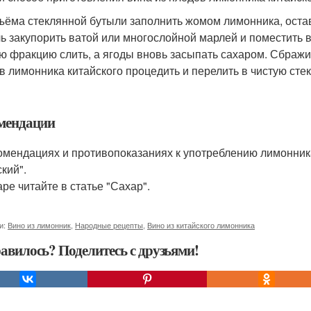
бъёма стеклянной бутыли заполнить жомом лимонника, ост
ь закупорить ватой или многослойной марлей и поместить в 
ю фракцию слить, а ягоды вновь засыпать сахаром. Сбражив
в лимонника китайского процедить и перелить в чистую сте
мендации
омендациях и противопоказаниях к употреблению лимонника
кий".
аре читайте в статье "Сахар".
и:
Вино из лимонник
,
Народные рецепты
,
Вино из китайского лимонника
авилось? Поделитесь с друзьями!