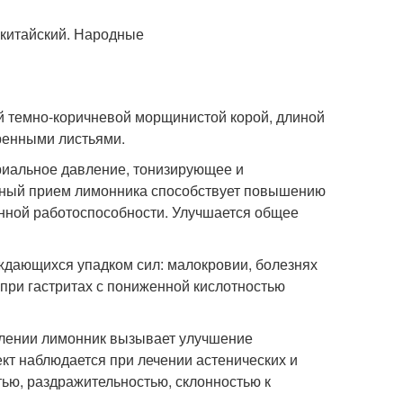
й темно-коричневой морщинистой корой, длиной
тренными листьями.
иальное давление, тонизирующее и
ьный прием лимонника способствует повышению
енной работоспособности. Улучшается общее
ждающихся упадком сил: малокровии, болезнях
 при гастритах с пониженной кислотностью
влении лимонник вызывает улучшение
т наблюдается при лечении астенических и
ью, раздражительностью, склонностью к