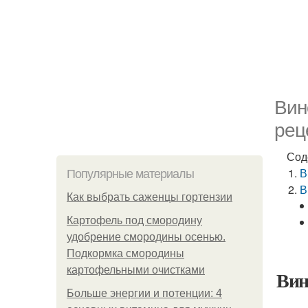
Вин
рец
Сод
В
Популярные материалы
В
Как выбрать саженцы гортензии
Картофель под смородину
удобрение смородины осенью.
Подкормка смородины
картофельными очистками
Вин
Больше энергии и потенции: 4