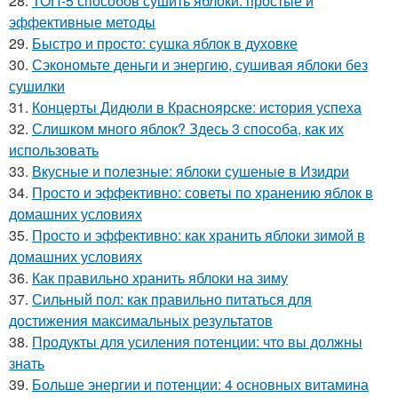
28.
ТОП-5 способов сушить яблоки: простые и
эффективные методы
29.
Быстро и просто: сушка яблок в духовке
30.
Сэкономьте деньги и энергию, сушивая яблоки без
сушилки
31.
Концерты Дидюли в Красноярске: история успеха
32.
Слишком много яблок? Здесь 3 способа, как их
использовать
33.
Вкусные и полезные: яблоки сушеные в Изидри
34.
Просто и эффективно: советы по хранению яблок в
домашних условиях
35.
Просто и эффективно: как хранить яблоки зимой в
домашних условиях
36.
Как правильно хранить яблоки на зиму
37.
Сильный пол: как правильно питаться для
достижения максимальных результатов
38.
Продукты для усиления потенции: что вы должны
знать
39.
Больше энергии и потенции: 4 основных витамина