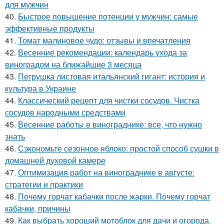
для мужчин
40.
Быстрое повышение потенции у мужчин: самые
эффективные продукты
41.
Томат малиновое чудо: отзывы и впечатления
42.
Весенние рекомендации: календарь ухода за
виноградом на ближайшие 3 месяца
43.
Петрушка листовая итальянский гигант: история и
культура в Украине
44.
Классический рецепт для чистки сосудов. Чистка
сосудов народными средствами
45.
Весенние работы в винограднике: все, что нужно
знать
46.
Сэкономьте сезонное яблоко: простой способ сушки в
домашней духовой камере
47.
Оптимизация работ на винограднике в августе:
стратегии и практики
48.
Почему горчат кабачки после жарки. Почему горчат
кабачки, причины
49.
Как выбрать хороший мотоблок для дачи и огорода.