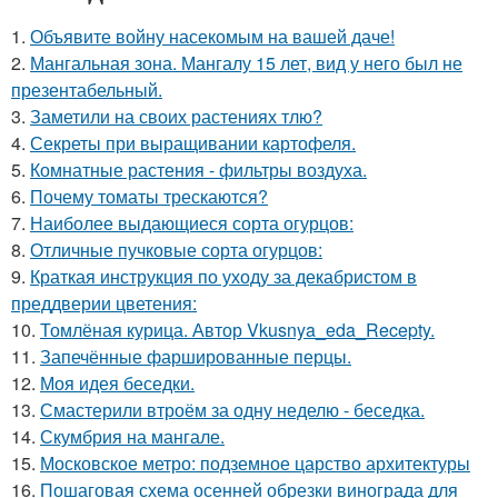
1.
Объявите войну насекомым на вашей даче!
2.
Мангальная зона. Мангалу 15 лет, вид у него был не
презентабельный.
3.
Заметили на своих растениях тлю?
4.
Секреты при выращивании картофеля.
5.
Комнатные растения - фильтры воздуха.
6.
Почему томаты трескаются?
7.
Наиболее выдающиеся сорта огурцов:
8.
Отличные пучковые сорта огурцов:
9.
Краткая инструкция по уходу за декабристом в
преддверии цветения:
10.
Томлёная курица. Автор Vkusnya_eda_Recepty.
11.
Запечённые фаршированные перцы.
12.
Моя идея беседки.
13.
Смастерили втроём за одну неделю - беседка.
14.
Скумбрия на мангале.
15.
Московское метро: подземное царство архитектуры
16.
Пошаговая схема осенней обрезки винограда для