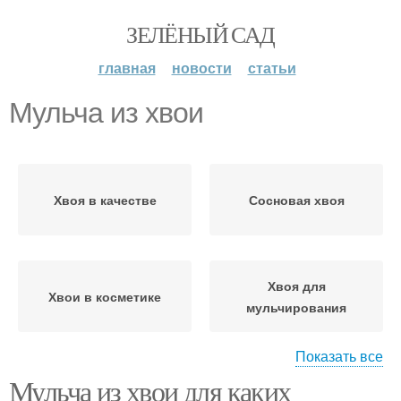
ЗЕЛЁНЫЙ САД
главная
новости
статьи
Мульча из хвои
Хвоя в качестве
Сосновая хвоя
Хвоя для
Хвои в косметике
мульчирования
Показать все
Мульча из хвои для каких
Хвои на садовом
Хвои в качестве