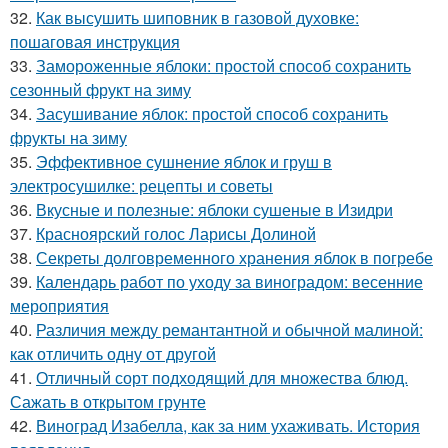
32.
Как высушить шиповник в газовой духовке:
пошаговая инструкция
33.
Замороженные яблоки: простой способ сохранить
сезонный фрукт на зиму
34.
Засушивание яблок: простой способ сохранить
фрукты на зиму
35.
Эффективное сушнение яблок и груш в
электросушилке: рецепты и советы
36.
Вкусные и полезные: яблоки сушеные в Изидри
37.
Красноярский голос Ларисы Долиной
38.
Секреты долговременного хранения яблок в погребе
39.
Календарь работ по уходу за виноградом: весенние
мероприятия
40.
Различия между ремантантной и обычной малиной:
как отличить одну от другой
41.
Отличный сорт подходящий для множества блюд.
Сажать в открытом грунте
42.
Виноград Изабелла, как за ним ухаживать. История