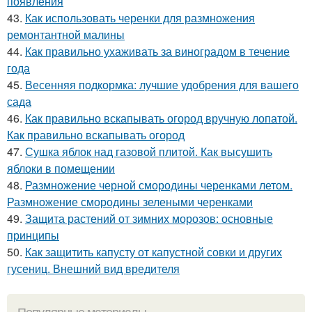
появления
43.
Как использовать черенки для размножения
ремонтантной малины
44.
Как правильно ухаживать за виноградом в течение
года
45.
Весенняя подкормка: лучшие удобрения для вашего
сада
46.
Как правильно вскапывать огород вручную лопатой.
Как правильно вскапывать огород
47.
Сушка яблок над газовой плитой. Как высушить
яблоки в помещении
48.
Размножение черной смородины черенками летом.
Размножение смородины зелеными черенками
49.
Защита растений от зимних морозов: основные
принципы
50.
Как защитить капусту от капустной совки и других
гусениц. Внешний вид вредителя