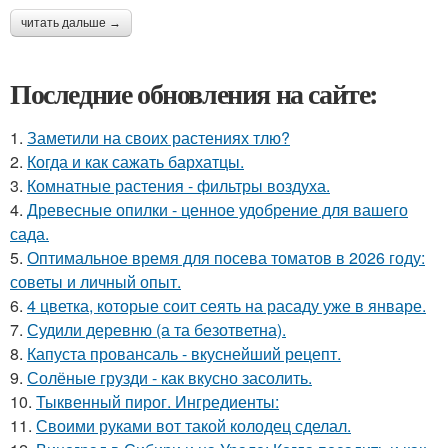
читать дальше →
Последние обновления на сайте:
1.
Заметили на своих растениях тлю?
2.
Когда и как сажать бархатцы.
3.
Комнатные растения - фильтры воздуха.
4.
Древесные опилки - ценное удобрение для вашего
сада.
5.
Оптимальное время для посева томатов в 2026 году:
советы и личный опыт.
6.
4 цветка, которые соит сеять на расаду уже в январе.
7.
Судили деревню (а та безответна).
8.
Капуста провансаль - вкуснейший рецепт.
9.
Солёные грузди - как вкусно засолить.
10.
Тыквенный пирог. Ингредиенты:
11.
Своими руками вот такой колодец сделал.