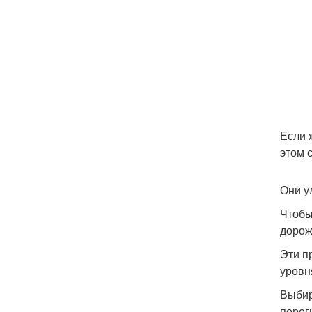
Если 
этом 
Они у
Чтобы
дорож
Эти п
уровн
Выбир
перег