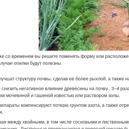
же со временем вы решите поменять форму или расположени
случае опилки будут полезны.
лучшат структуру почвы, сделав ее более рыхлой, а также 
 снизить негативное влияние древесины на почву , 3–4 ра
ки мочевиной и гашеной известью или раствором золы.
репараты компенсируют потерю грунтом азота, а также отр
я.
ая между хвойными, в том числе сосновыми и лиственными
нивания . Лиственные превращаются в перегной гораздо бы