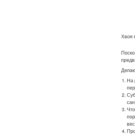
Хвоя 
Поско
предв
Делают
На 
пер
Суб
сан
Что
пор
вес
Про