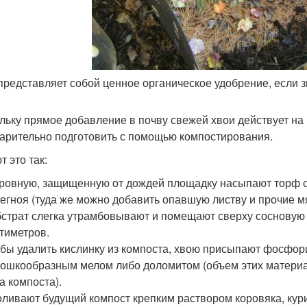
представляет собой ценное органическое удобрение, если зн
льку прямое добавление в почву свежей хвои действует на
арительно подготовить с помощью компостирования.
 это так:
ровную, защищенную от дождей площадку насыпают торф с
егноя (туда же можно добавить опавшую листву и прочие мя
страт слегка утрамбовывают и помещают сверху сосновую и
тиметров.
бы удалить кислинку из компоста, хвою присыпают фосфор
ошкообразным мелом либо доломитом (объем этих материал
а компоста).
ливают будущий компост крепким раствором коровяка, кур