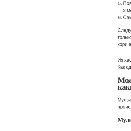
Пов
3 м
Сам
Следу
тольк
корич
Из хв
Как с
Мож
как
Мульч
проис
Муль