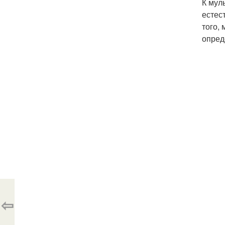
К мул
естес
того,
опред
⇦