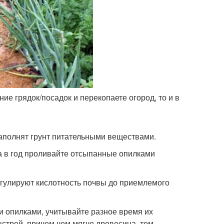
е грядок/посадок и перекопаете огород, то и в
наполнят грунт питательными веществами.
за в год проливайте отсыпанные опилками
егулируют кислотность почвы до приемлемого
 опилками, учитывайте разное время их
стрей, причем чем мягче древесина, тем