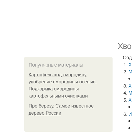
Хво
Сод
Х
Популярные материалы
М
Картофель под смородину
удобрение смородины осенью.
Х
Подкормка смородины
М
картофельными очистками
Х
Про березу. Самое известное
дерево России
И