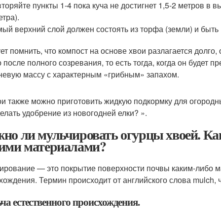
торяйте пункты 1-4 пока куча не достигнет 1,5-2 метров в 
етра).
ый верхний слой должен состоять из торфа (земли) и быть
ет помнить, что компост на основе хвои разлагается долго, 
о после полного созревания, то есть тогда, когда он будет 
невую массу с характерным «грибным» запахом.
ои также можно приготовить жидкую подкормку для огородны
делать удобрение из новогодней елки? ».
но ли мульчировать огурцы хвоей. Ка
ими материалами?
ирование — это покрытие поверхности почвы каким-либо м
хождения. Термин происходит от английского слова mulch, ч
ча естественного происхождения.