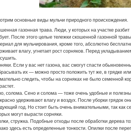
отрим основные виды мульчи природного происхождения.
шенная газонная трава. Люди, у которых на участке разбит 
бует. После этого целые тележки скошенной газонной травы
ериал для мульчирования, кроме того, абсолютно бесплатн
рживает влагу, угнетает рост сорняков. Перед укладывани
сушить.
няки. Если у вас нет газона, вас смогут спасти обыкновенн
расывать их — можно просто положить тут же, в грядке или
мательно следить, чтобы на сорняках не было семенной ко
растет.
о, солома. Сено и солома — тоже очень удобные и полезн
красно удерживают влагу и воздух. После уборки грядок о
дующий год. Но стоит быть очень внимательными, так как с
орых могут вырасти сорняки.
лки, стружка. Подобные отходы после обработки дерева то
ако здесь есть определенные тонкости. Опилки после пере