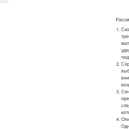
Рассм
Ско
тре
мат
уде
под
Сор
выб
вни
воз
Сен
пре
сле
кот
Опи
Одн