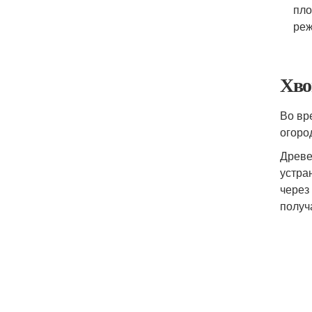
пло
реж
Хво
Во вр
огоро
Древе
устра
через
получ