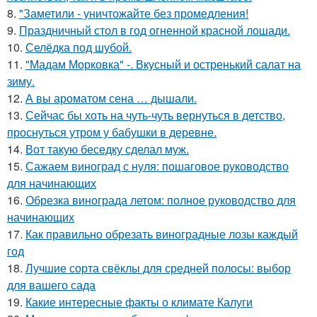
8.
"Заметили - уничтожайте без промедления!
9.
Праздничный стол в год огненной красной лошади.
10.
Селёдка под шубой.
11.
"Мадам Морковка" -. Вкусный и остренький салат на
зиму.
12.
А вы ароматом сена … дышали.
13.
Сейчас бы хоть на чуть-чуть вернуться в детство,
проснуться утром у бабушки в деревне.
14.
Вот такую беседку сделал муж.
15.
Сажаем виноград с нуля: пошаговое руководство
для начинающих
16.
Обрезка винограда летом: полное руководство для
начинающих
17.
Как правильно обрезать виноградные лозы каждый
год
18.
Лучшие сорта свёклы для средней полосы: выбор
для вашего сада
19.
Какие интересные факты о климате Калуги