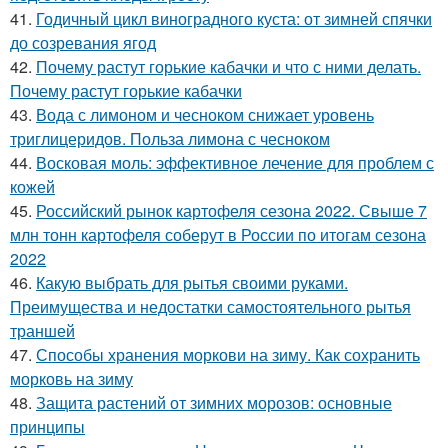
41.
Годичный цикл виноградного куста: от зимней спячки
до созревания ягод
42.
Почему растут горькие кабачки и что с ними делать.
Почему растут горькие кабачки
43.
Вода с лимоном и чесноком снижает уровень
триглицеридов. Польза лимона с чесноком
44.
Восковая моль: эффективное лечение для проблем с
кожей
45.
Российский рынок картофеля сезона 2022. Свыше 7
млн тонн картофеля соберут в России по итогам сезона
2022
46.
Какую выбрать для рытья своими руками.
Преимущества и недостатки самостоятельного рытья
траншей
47.
Способы хранения моркови на зиму. Как сохранить
морковь на зиму
48.
Защита растений от зимних морозов: основные
принципы