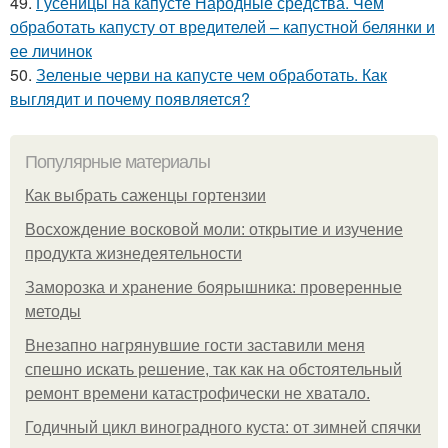
49.
Гусеницы на капусте Народные средства. Чем
обработать капусту от вредителей – капустной белянки и
ее личинок
50.
Зеленые черви на капусте чем обработать. Как
выглядит и почему появляется?
Популярные материалы
Как выбрать саженцы гортензии
Восхождение восковой моли: открытие и изучение
продукта жизнедеятельности
Заморозка и хранение боярышника: проверенные
методы
Внезапно нагрянувшие гости заставили меня
спешно искать решение, так как на обстоятельный
ремонт времени катастрофически не хватало.
Годичный цикл виноградного куста: от зимней спячки