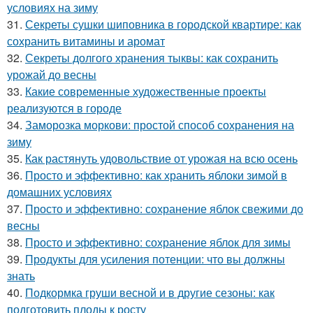
условиях на зиму
31.
Секреты сушки шиповника в городской квартире: как
сохранить витамины и аромат
32.
Секреты долгого хранения тыквы: как сохранить
урожай до весны
33.
Какие современные художественные проекты
реализуются в городе
34.
Заморозка моркови: простой способ сохранения на
зиму
35.
Как растянуть удовольствие от урожая на всю осень
36.
Просто и эффективно: как хранить яблоки зимой в
домашних условиях
37.
Просто и эффективно: сохранение яблок свежими до
весны
38.
Просто и эффективно: сохранение яблок для зимы
39.
Продукты для усиления потенции: что вы должны
знать
40.
Подкормка груши весной и в другие сезоны: как
подготовить плоды к росту