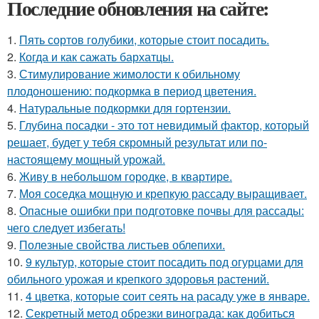
Последние обновления на сайте:
1.
Пять сортов голубики, которые стоит посадить.
2.
Когда и как сажать бархатцы.
3.
Стимулирование жимолости к обильному
плодоношению: подкормка в период цветения.
4.
Натуральные подкормки для гортензии.
5.
Глубина посадки - это тот невидимый фактор, который
решает, будет у тебя скромный результат или по-
настоящему мощный урожай.
6.
Живу в небольшом городке, в квартире.
7.
Моя соседка мощную и крепкую рассаду выращивает.
8.
Опасные ошибки при подготовке почвы для рассады:
чего следует избегать!
9.
Полезные свойства листьев облепихи.
10.
9 культур, которые стоит посадить под огурцами для
обильного урожая и крепкого здоровья растений.
11.
4 цветка, которые соит сеять на расаду уже в январе.
12.
Секретный метод обрезки винограда: как добиться