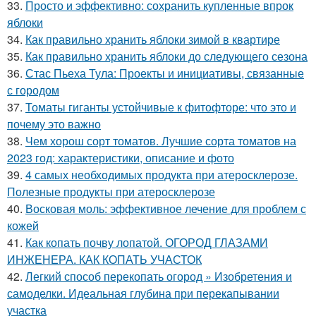
33.
Просто и эффективно: сохранить купленные впрок
яблоки
34.
Как правильно хранить яблоки зимой в квартире
35.
Как правильно хранить яблоки до следующего сезона
36.
Стас Пьеха Тула: Проекты и инициативы, связанные
с городом
37.
Томаты гиганты устойчивые к фитофторе: что это и
почему это важно
38.
Чем хорош сорт томатов. Лучшие сорта томатов на
2023 год: характеристики, описание и фото
39.
4 самых необходимых продукта при атеросклерозе.
Полезные продукты при атеросклерозе
40.
Восковая моль: эффективное лечение для проблем с
кожей
41.
Как копать почву лопатой. ОГОРОД ГЛАЗАМИ
ИНЖЕНЕРА. КАК КОПАТЬ УЧАСТОК
42.
Легкий способ перекопать огород » Изобретения и
самоделки. Идеальная глубина при перекапывании
участка