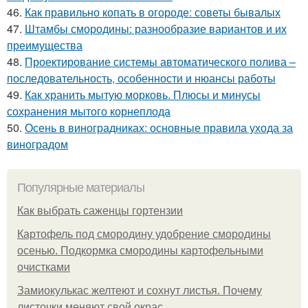
46.
Как правильно копать в огороде: советы бывалых
47.
Штамбы смородины: разнообразие вариантов и их
преимущества
48.
Проектирование системы автоматического полива –
последовательность, особенности и нюансы работы
49.
Как хранить мытую морковь. Плюсы и минусы
сохранения мытого корнеплода
50.
Осень в виноградниках: основные правила ухода за
виноградом
Популярные материалы
Как выбрать саженцы гортензии
Картофель под смородину удобрение смородины
осенью. Подкормка смородины картофельными
очистками
Замиокулькас желтеют и сохнут листья. Почему
листочки меняют свой окрас