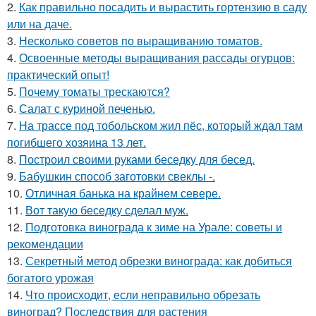
2.
Как правильно посадить и вырастить гортензию в саду
или на даче.
3.
Несколько советов по выращиванию томатов.
4.
Освоенные методы выращивания рассады огурцов:
практический опыт!
5.
Почему томаты трескаются?
6.
Салат с куриной печенью.
7.
На трассе под тобольском жил пёс, который ждал там
погибшего хозяина 13 лет.
8.
Построил своими руками беседку для бесед.
9.
Бабушкин способ заготовки свеклы -.
10.
Отличная банька на крайнем севере.
11.
Вот такую беседку сделал муж.
12.
Подготовка винограда к зиме на Урале: советы и
рекомендации
13.
Секретный метод обрезки винограда: как добиться
богатого урожая
14.
Что происходит, если неправильно обрезать
виноград? Последствия для растения