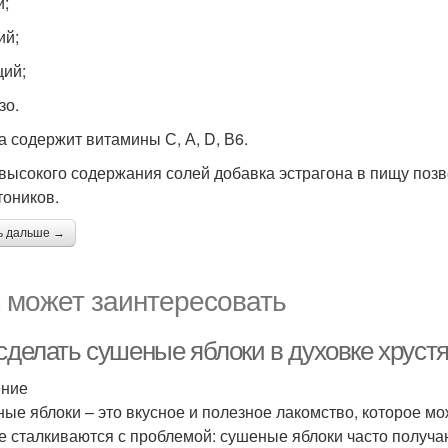
й;
ий;
ций;
зо.
а содержит витамины С, А, D, В6.
 высокого содержания солей добавка эстрагона в пищу позво
тоников.
ь дальше →
 может заинтересовать
 сделать сушеные яблоки в духовке хруст
ение
ые яблоки – это вкусное и полезное лакомство, которое м
е сталкиваются с проблемой: сушеные яблоки часто получаю