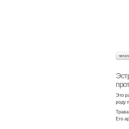
читат
Эстр
про
Это р
роду 
Трава
Его а