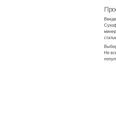
Про
Введ
Сухоф
минер
стать
Выбор
Не вс
попул