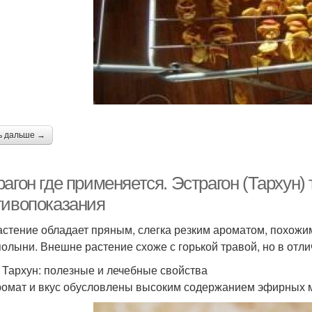
ь дальше →
агон где применяется. Эстрагон (Тархун)
тивопоказания
астение обладает пряным, слегка резким ароматом, похожим 
полыни. Внешне растение схоже с горькой травой, но в отли
 Тархун: полезные и лечебные свойства
ромат и вкус обусловлены высоким содержанием эфирных м