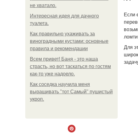
не хватало.
Если 
Интересная идея для дачного
перев
туалета.
возьм
Как правильно ухаживать за
ломти
виноградными кустами: основные
Для э
правила и рекомендации
широк
Всем привет! Баня - это наша
задач
страсть, но вот таскаться по гостям
как-то уже надоело.
Как соседка научила меня
выращивать "тот Самый" пушистый
укроп.