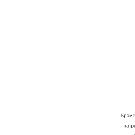
Кроме
· натр