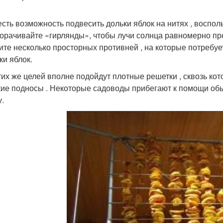
есть возможность подвесить дольки яблок на нитях , воспол
орачивайте «гирлянды», чтобы лучи солнца равномерно про
ите несколько просторных противней , на которые потребуе
ки яблок.
тих же целей вполне подойдут плотные решетки , сквозь кот
ие подносы . Некоторые садоводы прибегают к помощи обы
у.