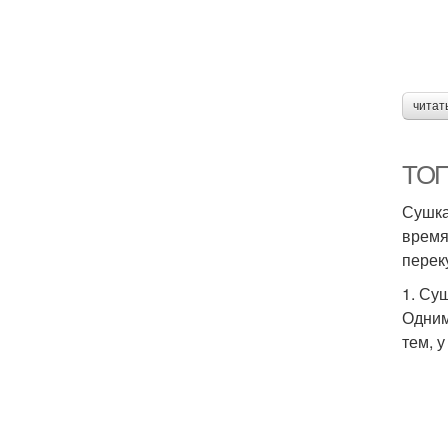
читат
ТОП
Сушка
время
перек
1. Су
Одним
тем, 