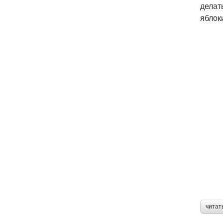
делат
яблок
читат