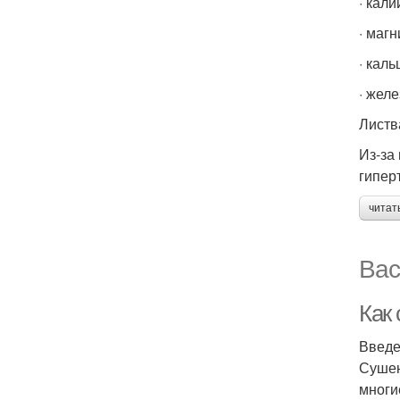
· кали
· магн
· каль
· желе
Листв
Из-за
гипер
читат
Вас
Как
Введ
Сушен
многи