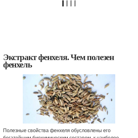
Экстракт фенхеля. Чем полезен
фенхель
Полезные свойства фенхеля обусловлены его
богатейшим биохимическим составом, к наиболее