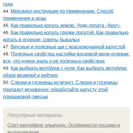
года
44.
Мексидол инструкция по применению. Способ
применения и дозы
45.
Как правильно копать землю. Чудо-лопата «Крот»
46.
Как правильно копать грядки лопатой. Как правильно
копать в огороде: советы бывалых
47.
Вкусные и полезные щи с краснокочанной капустой
48.
Полезные свойства настойки восковой моли огневки:
все, что нужно знать о ее полезных свойствах
49.
Как выбрать мотоблок с нуля. Как выбрать мотоблок:
обзор моделей и рейтинг
50.
Слизни и гусеницы исчезнут. Слизни и гусеницы
пропадут мгновенно: обработайте капусту этой
порошковой смесью
Популярные материалы
Сорт картофеля эльмундо. Особенности посадки и
выращивания