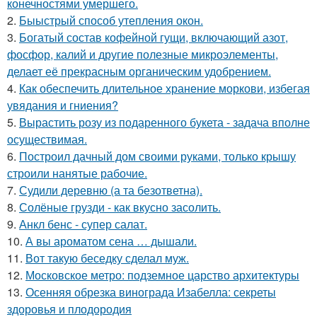
конечностями умершего.
2.
Быыстрый способ утепления окон.
3.
Богатый состав кофейной гущи, включающий азот,
фосфор, калий и другие полезные микроэлементы,
делает её прекрасным органическим удобрением.
4.
Как обеспечить длительное хранение моркови, избегая
увядания и гниения?
5.
Вырастить розу из подаренного букета - задача вполне
осуществимая.
6.
Построил дачный дом своими руками, только крышу
строили нанятые рабочие.
7.
Судили деревню (а та безответна).
8.
Солёные грузди - как вкусно засолить.
9.
Анкл бенс - супер салат.
10.
А вы ароматом сена … дышали.
11.
Вот такую беседку сделал муж.
12.
Московское метро: подземное царство архитектуры
13.
Осенняя обрезка винограда Изабелла: секреты
здоровья и плодородия