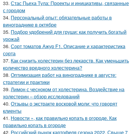
33.
Стас Пьеха Тула: Проекты и инициативы, связанные
с городом
34.
Персональный опыт: обязательные работы в
винограднике в октябре
35.
Подбор удобрений для груши: как получить богатый
урожай
36.
Сорт томатов Ажур F1. Описание и характеристика
сорта
37.
Как снизить холестерин без лекарств. Как уменьшить
количество вредного холестерина?
38.
Оптимизация работ на винограднике в августе:
стратегии и практики
39.
Лимон с чесноком от холестерина. Воздействие на
холестерин – обзор исследований
40.
Отзывы о экстракте восковой моли: что говорят
клиенты
41.
Новости », как правильно копать в огороде. Как
правильно копать в огороде
42.
Российский рынок картофеля сезона 2022. Свыше 7