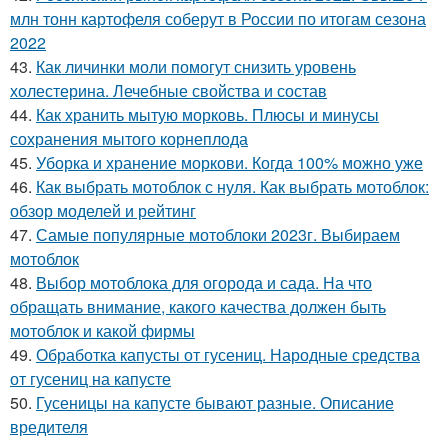
млн тонн картофеля соберут в России по итогам сезона
2022
43.
Как личинки моли помогут снизить уровень
холестерина. Лечебные свойства и состав
44.
Как хранить мытую морковь. Плюсы и минусы
сохранения мытого корнеплода
45.
Уборка и хранение моркови. Когда 100% можно уже
46.
Как выбрать мотоблок с нуля. Как выбрать мотоблок:
обзор моделей и рейтинг
47.
Самые популярные мотоблоки 2023г. Выбираем
мотоблок
48.
Выбор мотоблока для огорода и сада. На что
обращать внимание, какого качества должен быть
мотоблок и какой фирмы
49.
Обработка капусты от гусениц. Народные средства
от гусениц на капусте
50.
Гусеницы на капусте бывают разные. Описание
вредителя