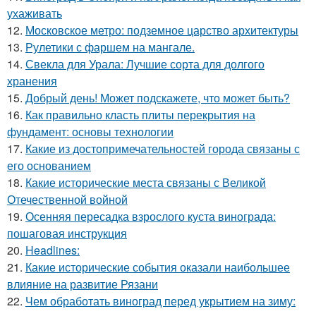
ухаживать
12.
Московское метро: подземное царство архитектуры
13.
Рулетики с фаршем на мангале.
14.
Свекла для Урала: Лучшие сорта для долгого
хранения
15.
Добрый день! Может подскажете, что может быть?
16.
Как правильно класть плиты перекрытия на
фундамент: основы технологии
17.
Какие из достопримечательностей города связаны с
его основанием
18.
Какие исторические места связаны с Великой
Отечественной войной
19.
Осенняя пересадка взрослого куста винограда:
пошаговая инструкция
20.
Headlines:
21.
Какие исторические события оказали наибольшее
влияние на развитие Рязани
22.
Чем обработать виноград перед укрытием на зиму: