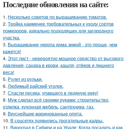
Последние обновления на сайте:
1.
Несколько советов по выращиванию томатов.
2.
Тройка наименее требовательных к уходу сортов
помидоров, идеально подходящих для загородного
участка.
3.
Выращивание укропа дома зимой - это проще, чем
кажется!
4.
Этот лист - невероятно мощное средство от высокого
давления, сахара в крови, кашля, отёков и лишнего
веса!
5.
Рулет из рульки.
6.
Любимый райский уголок.
7.
Спасли песика, упaвшего в ледяную рeку!
8.
Муж сделал всё своими руками: строительство,
отделка, кухонная мебель, сантехника, газ.
9.
Вкуснейшие маринованные опята.
10.
В соцсетях появились трогательные кадры.
11.
Виноград в Сибири и на Урале: Когда посадить и как