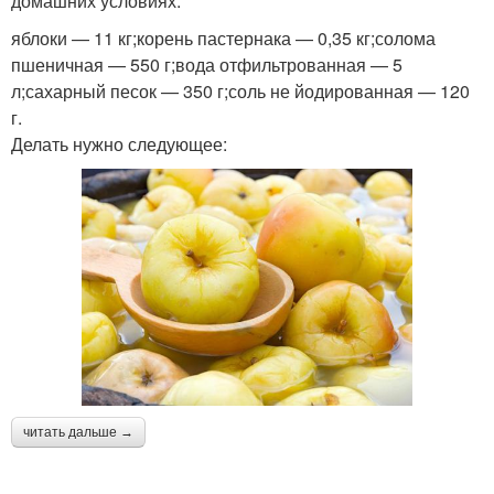
домашних условиях.
яблоки — 11 кг;корень пастернака — 0,35 кг;солома
пшеничная — 550 г;вода отфильтрованная — 5
л;сахарный песок — 350 г;соль не йодированная — 120
г.
Делать нужно следующее:
читать дальше →