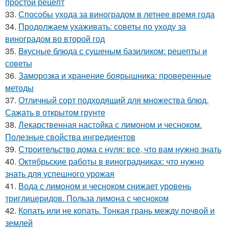
простой рецепт
33.
Способы ухода за виноградом в летнее время года
34.
Продолжаем ухаживать: советы по уходу за
виноградом во второй год
35.
Вкусные блюда с сушеным базиликом: рецепты и
советы
36.
Заморозка и хранение боярышника: проверенные
методы
37.
Отличный сорт подходящий для множества блюд.
Сажать в открытом грунте
38.
Лекарственная настойка с лимоном и чесноком.
Полезные свойства ингредиентов
39.
Строительство дома с нуля: все, что вам нужно знать
40.
Октябрьские работы в виноградниках: что нужно
знать для успешного урожая
41.
Вода с лимоном и чесноком снижает уровень
триглицеридов. Польза лимона с чесноком
42.
Копать или не копать. Тонкая грань между почвой и
землей