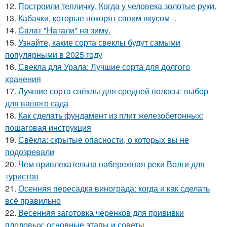
12.
Построили тепличку. Когда у человека золотые руки.
13.
Кабачки, которые покорят своим вкусом -.
14.
Caлaт "Нaтaли" нa зиму.
15.
Узнайте, какие сорта свеклы будут самыми
популярными в 2025 году
16.
Свекла для Урала: Лучшие сорта для долгого
хранения
17.
Лучшие сорта свёклы для средней полосы: выбор
для вашего сада
18.
Как сделать фундамент из плит железобетонных:
пошаговая инструкция
19.
Свёкла: скрытые опасности, о которых вы не
подозревали
20.
Чем привлекательна набережная реки Волги для
туристов
21.
Осенняя пересадка винограда: когда и как сделать
всё правильно
22.
Весенняя заготовка черенков для прививки
плодовых: основные этапы и советы