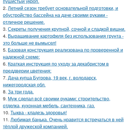
пушистый укроп.
2.
Летний сезон требует основательной подготовки, и
обустройство бассейна на даче своими руками -
отличное решение.
3.
Секреты получения крупной, сочной и сладкой вишни.
4.
Выращивание картофеля без использования грунта -
это больше не вымысел!
5.
Базовая конструкция реализована по проверенной и
надежной схеме:
6.
Краткая инструкция по уходу за декабристом в
преддверии цветения:
7.
Дача купца Бугрова, 19 век, г. володарск,
нижегородская обл.
8.
За три года.
9.
Муж сделал всё своими руками: строительство,
отделка, кухонная мебель, сантехника, газ.
10.
Тыква - кладезь здоровья!
11.
Любимая банька. Очень нравится встречаться в ней
тёплой дружеской компанией.