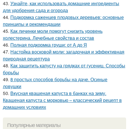
43.
Узнайте, как использовать домашние ингредиенты
для удобрения сада и огорода
44.
Подкормка саженцев плодовых деревьев: основные
принципы и рекомендации
45.
Как личинки моли помогут снизить уровень
холестерина. Лечебные свойства и состав
46.
Полная подкормка груши: от А до Я
47.
Настойка восковой моли: загадочная и эффективная
природная рецептура
48.
Как защитить капусту на грядках от гусениц. Способы
борьбы
49.
8 простых способов борьбы на даче. Осиные
ловушки
50.
Вкусная квашеная капуста в банках на зиму.
Квашеная капуста с морковью – классический рецепт в
домашних условиях
Популярные материалы