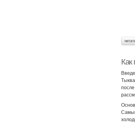
читат
Как
Введ
Тыква
после
рассм
Основ
Самым
холод