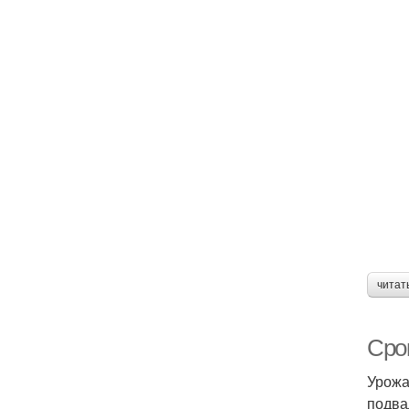
читат
Срок
Урожа
подва