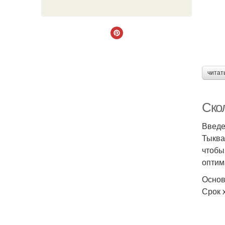
читат
Ско
Введ
Тыква
чтобы
оптим
Основ
Срок 