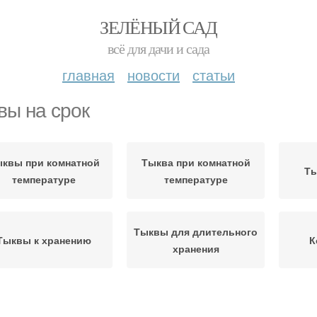
ЗЕЛЁНЫЙ САД
всё для дачи и сада
главная
новости
статьи
вы на срок
квы при комнатной
Тыква при комнатной
Ты
температуре
температуре
Тыквы для длительного
Тыквы к хранению
К
хранения
Оптимальный срок
Целая тыква
В