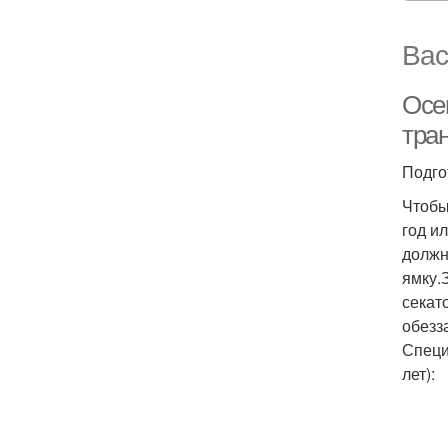
Вас
Осе
тра
Подго
Чтобы
год и
должн
ямку.
секат
обезз
Специ
лет):