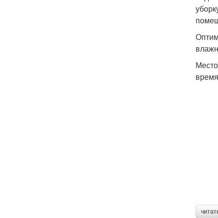
уборк
помещ
Оптим
влажн
Место
время
читат