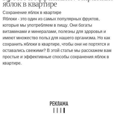
яблок в квартире
камере
Сохранение яблок в квартире
Яблоки - это один из самых популярных фруктов,
Яблоки в уксусном
которые мы употребляем в пищу. Они богаты
Яблоки до весны
растворе
витаминами и минералами, полезны для здоровья и
имеют множество польз для нашего организма. Но как
сохранить яблоки в квартире, чтобы они не портятся и
оставались свежими? В этой статье мы расскажем вам
Яблоки для долгого
Яблоки при хранении
простые и эффективные способы сохранения яблок в
хранения
квартире.
Яблоки до зимы
Яблоки для зимы
Яблоки для хранения
Яблоки за зиму