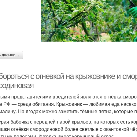
ь дальше →
 бороться с огневкой на крыжовнике и см
родиновая
ыми представителями вредителей являются огнёвка сморо
а РФ — среда обитания. Крыжовник — любимая еда насеко
малину. На ягодах можно заметить тёмные пятна, которые г
ерая бабочка с передней парой крыльев, на которых есть 
шки огнёвки смородиновой более светлые с окантовкой чё
тыми полосами. Куколка имеет коричневый окрас.