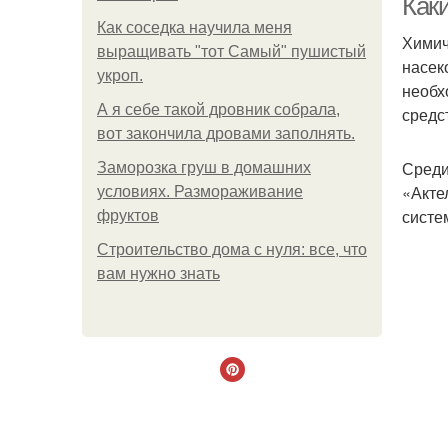
Как
Как соседка научила меня
Химич
выращивать "тот Самый" пушистый
насек
укроп.
необх
А я себе такой дровник собрала,
средс
вот закончила дровами заполнять.
Среди
Заморозка груш в домашних
«Акте
условиях. Размораживание
систе
фруктов
Строительство дома с нуля: все, что
вам нужно знать