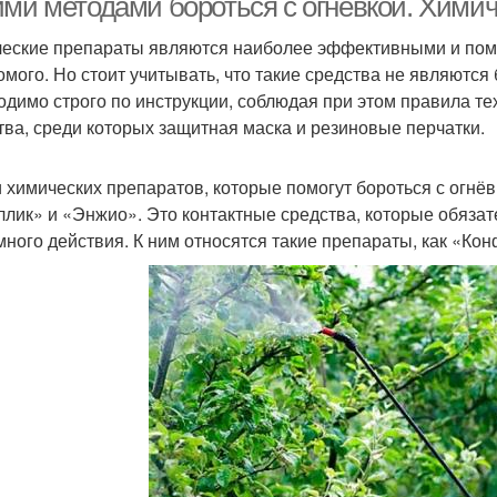
ими методами бороться с огневкой. Хими
еские препараты являются наиболее эффективными и помо
омого. Но стоит учитывать, что такие средства не являютс
одимо строго по инструкции, соблюдая при этом правила т
тва, среди которых защитная маска и резиновые перчатки.
 химических препаратов, которые помогут бороться с огнё
ллик» и «Энжио». Это контактные средства, которые обяза
много действия. К ним относятся такие препараты, как «Ко