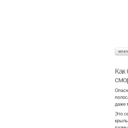
читат
Как
смо
Опасн
полос
даже 
Это с
крылы
размы