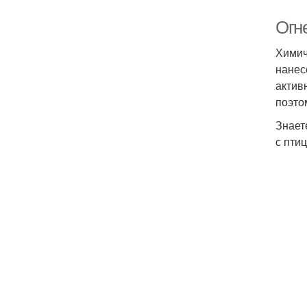
Огн
Химич
нанес
актив
поэто
Знает
с птиц