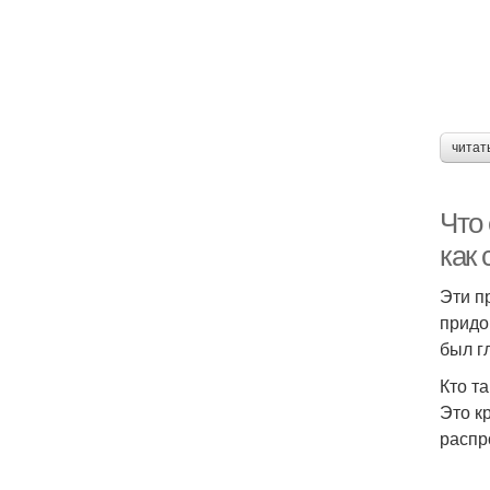
читат
Что
как 
Эти п
придо
был г
Кто т
Это к
распр