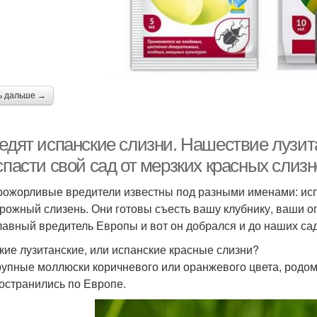
ь дальше →
 едят испанские слизни. Нашествие лузит
спасти свой сад от мерзких красных слиз
рожорливые вредители известны под разными именами: испа
рожный слизень. Они готовы съесть вашу клубнику, ваши ог
лавный вредитель Европы и вот он добрался и до наших сад
акие лузитанские, или испанские красные слизни?
рупные моллюски коричневого или оранжевого цвета, родом
остранились по Европе.