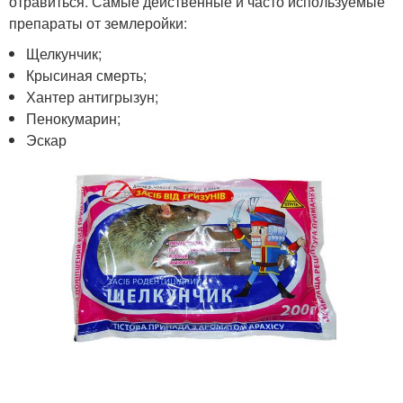
отравиться. Самые действенные и часто используемые
препараты от землеройки:
Щелкунчик;
Крысиная смерть;
Хантер антигрызун;
Пенокумарин;
Эскар