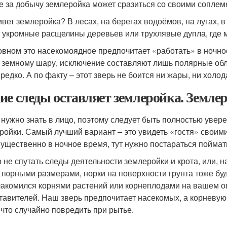
е за добычу землеройка может сразиться со своими сопл
ивет землеройка? В лесах, на берегах водоёмов, на лугах, 
 укромные расщелины деревьев или трухлявые дупла, где 
овном это насекомоядное предпочитает «работать» в ночно
 земному шару, исключение составляют лишь полярные облас
редко. А по факту – этот зверь не боится ни жары, ни холод
ие следы оставляет землеройка. Землеро
 нужно знать в лицо, поэтому следует быть полностью увер
ройки. Самый лучший вариант – это увидеть «гостя» своими 
ущественно в ночное время, тут нужно постараться поймат
 не спутать следы деятельности землеройки и крота, или, н
тюрными размерами, норки на поверхности грунта тоже буду
лакомился корнями растений или корнеплодами на вашем ог
тавителей. Наш зверь предпочитает насекомых, а корневую
 что случайно повредить при рытье.