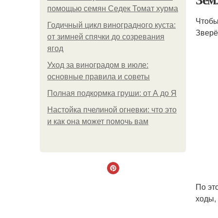
помощью семян Седек Томат хурма
Чтобы
Годичный цикл виноградного куста:
Зверё
от зимней спячки до созревания
ягод
Уход за виноградом в июле:
основные правила и советы
Полная подкормка груши: от А до Я
Настойка пчелиной огневки: что это
и как она может помочь вам
По эт
ходы,