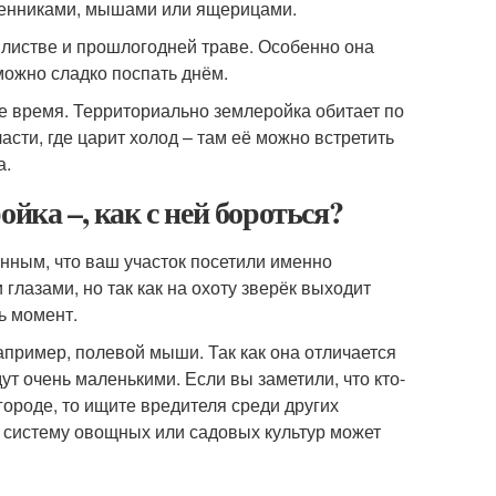
еменниками, мышами или ящерицами.
в листве и прошлогодней траве. Особенно она
можно сладко поспать днём.
е время. Территориально землеройка обитает по
ти, где царит холод – там её можно встретить
а.
йка –, как с ней бороться?
енным, что ваш участок посетили именно
глазами, но так как на охоту зверёк выходит
ь момент.
апример, полевой мыши. Так как она отличается
т очень маленькими. Если вы заметили, что кто-
ороде, то ищите вредителя среди других
 систему овощных или садовых культур может