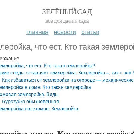
ЗЕЛЁНЫЙ САД
всё для дачи и сада
главная
новости
статьи
леройка, что ест. Кто такая землер
ержание
емлеройка, что ест. Кто такая землеройка?
акие следы оставляет землеройка. Землеройка –, как с ней
Как избавиться от землеройки на огороде — механически
емлеройка в доме. Кто такая землеройка
омовая землеройка. Виды
Бурозубка обыкновенная
емлеройка насекомое. Землеройка
леройка, что ест. Кто такая землеройка