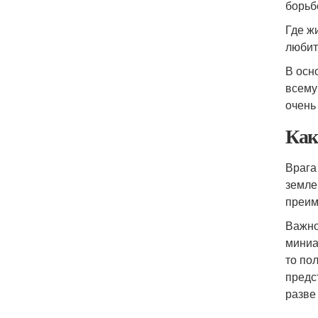
борьб
Где ж
любит
В осн
всему
очень 
Как
Врага
земле
преим
Важно
миниа
то по
предс
разве