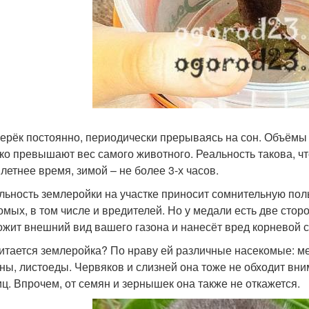
верёк постоянно, периодически прерываясь на сон. Объёмы
ко превышают вес самого животного. Реальность такова, чт
 летнее время, зимой – не более 3-х часов.
льность землеройки на участке приносит сомнительную поль
омых, в том числе и вредителей. Но у медали есть две стор
ожит внешний вид вашего газона и нанесёт вред корневой с
итается землеройка? По нраву ей различные насекомые: мед
ны, листоеды. Червяков и слизней она тоже не обходит вни
иц. Впрочем, от семян и зернышек она также не откажется.