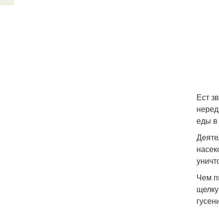
Ест з
неред
еды в
Деяте
насек
уничт
Чем п
щелку
гусен