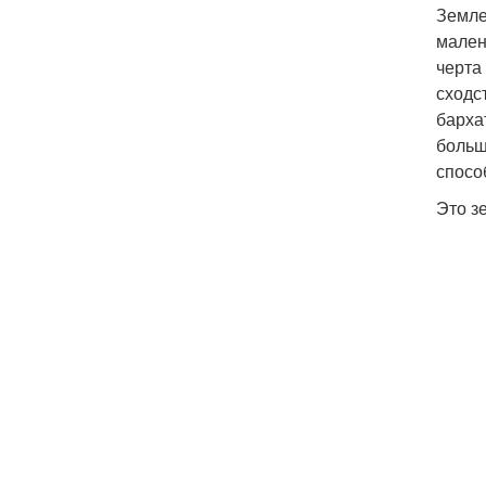
Земле
мален
черта
сходс
барха
больш
спосо
Это з