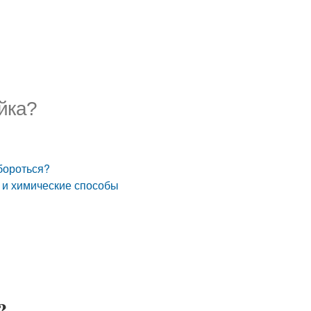
ойка?
 бороться?
е и химические способы
?