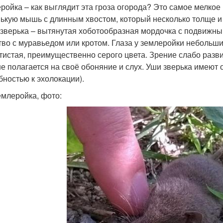
ройка – как выглядит эта гроза огорода? Это самое мелко
ькую мышь с длинным хвостом, который несколько толще и
 зверька – вытянутая хоботообразная мордочка с подвижны
тво с муравьедом или кротом. Глаза у землеройки небольш
тистая, преимущественно серого цвета. Зрение слабо разви
е полагается на своё обоняние и слух. Уши зверька имеют
бностью к эхолокации).
емлеройка, фото: