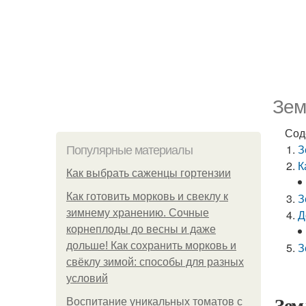
Зем
Сод
З
Популярные материалы
К
Как выбрать саженцы гортензии
Как готовить морковь и свеклу к
З
зимнему хранению. Сочные
Д
корнеплоды до весны и даже
дольше! Как сохранить морковь и
З
свёклу зимой: способы для разных
условий
Зем
Воспитание уникальных томатов с