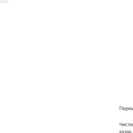
Перем
Чисти
казан.