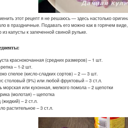
менить этот рецепт я не решаюсь — здесь настолько оригин
ло в праздничные. Подавать его можно как в горячем виде, 
р из капусты к запеченной свиной рульке.
едиенты:
уста краснокочанная (средних размеров) – 1 шт.
-репка – 1-2 шт.
око спелое (кисло-сладких сортов) – 2 — 3 шт.
ус столовый (9%) или любой фруктовый – 3 ст.л.
ь морская или кухонная, мелкого помола – 2 щепотки
рика (молотая) – щепотка
 (жидкий) – 2 ст.л.
ло растительное – 3 ст.л.