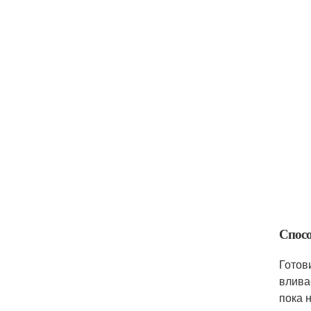
Спосо
Готов
влива
пока 