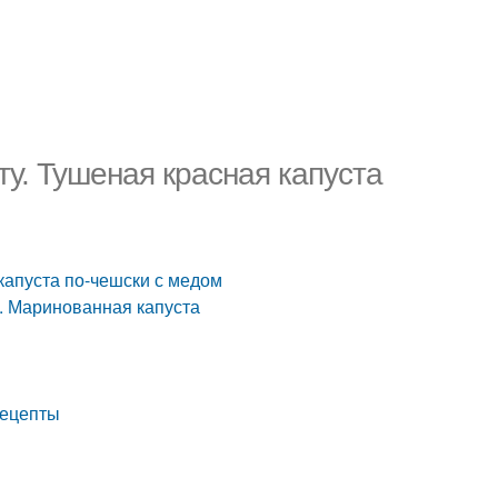
у. Тушеная красная капуста
капуста по-чешски с медом
. Маринованная капуста
рецепты