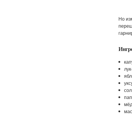
Но из
переш
гарни
Ингр
кап
лук
ябл
укс
сол
пап
мёд
мас