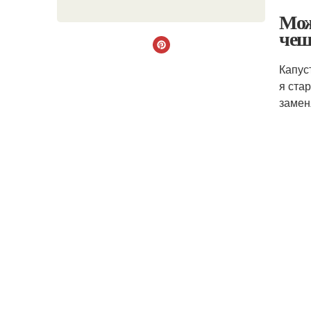
Мож
чеш
Капус
я ста
замен