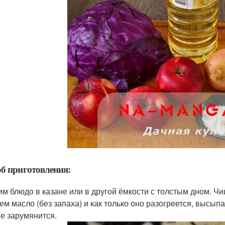
б приготовления:
им блюдо в казане или в другой ёмкости с толстым дном. Ч
ем масло (без запаха) и как только оно разогреется, высып
не зарумянится.