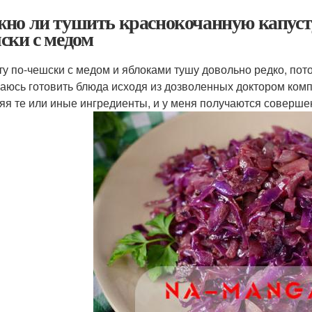
но ли тушить краснокочанную капусту
ски с медом
ту по-чешски с медом и яблоками тушу довольно редко, пото
раюсь готовить блюда исходя из дозволенных доктором ком
яя те или иные ингредиенты, и у меня получаются соверше