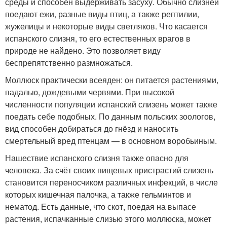
среды и способен выдерживать засуху. Обычно слизней
поедают ежи, разные виды птиц, а также рептилии,
жужелицы и некоторые виды светляков. Что касается
испанского слизня, то его естественных врагов в
природе не найдено. Это позволяет виду
беспрепятственно размножаться.
Моллюск практически всеяден: он питается растениями,
падалью, дождевыми червями. При высокой
численности популяции испанский слизень может также
поедать себе подобных. По данным польских зоологов,
вид способен добираться до гнёзд и наносить
смертельный вред птенцам — в основном воробьиным.
Нашествие испанского слизня также опасно для
человека. За счёт своих пищевых пристрастий слизень
становится переносчиком различных инфекций, в числе
которых кишечная палочка, а также гельминтов и
нематод. Есть данные, что скот, поедая на выпасе
растения, испачканные слизью этого моллюска, может