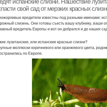
 едят испанские слизни. Нашествие лузит
спасти свой сад от мерзких красных слиз
рожорливые вредители известны под разными именами: испа
рожный слизень. Они готовы съесть вашу клубнику, ваши ог
лавный вредитель Европы и вот он добрался и до наших сад
акие лузитанские, или испанские красные слизни?
рупные моллюски коричневого или оранжевого цвета, родом
остранились по Европе.