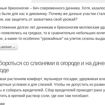
ные брюхоногие – бич современного дачника. Хотя, казало
к были для нас в диковинку. Почему же дачные участки ста
ое, как защитить от захватчика свой урожай?
отяжении долгих лет дачникам и брюхоногим моллюскам удав
и появлялись на грядках, то в сравнительно небольших колич
е, а какие-то особенно "урожайные" на улиток сезоны выда
ь дальше →
бороться со слизнями в огороде и на даче
роде
вая растениям комфорт, мульчируя посадки, удерживая вла
ртные условия и для слизней. Чтобы не допустить из разм
ы и собирать вредителей. Сбор вредителей проводят рано 
тить в крепкий раствор соли, где они там погибают.
шки