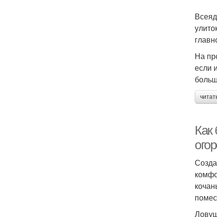
Всеяд
улито
главн
На пр
если 
больш
читат
Как 
ого
Созда
комфо
кочан
помес
Лову