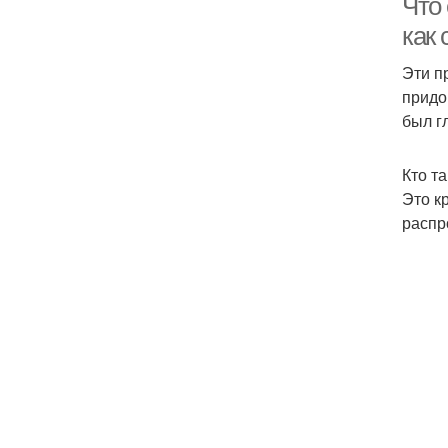
Что
как 
Эти п
придо
был г
Кто т
Это к
распр