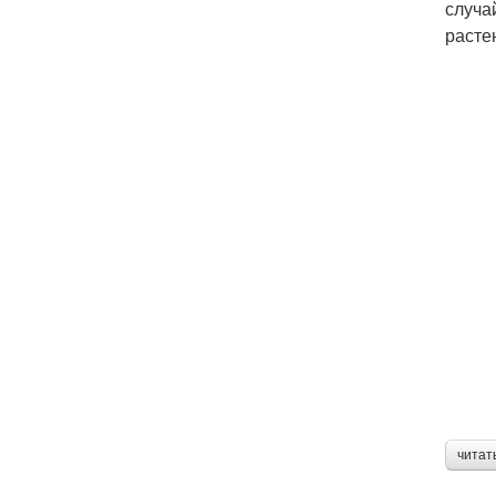
случа
расте
читат