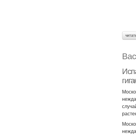
читат
Вас
Исп
гига
Моско
нежда
случа
расте
Моско
нежда