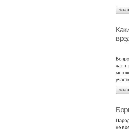
читат
Каки
вре
Вопро
частн
мерзк
участ
читат
Бор
Народ
не вр