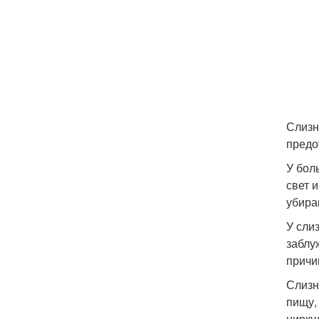
Слизн
предо
У бол
свет 
убира
У сли
заблу
причи
Слизн
пищу,
цирку