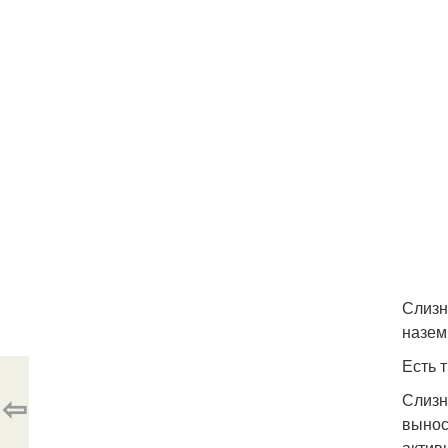
Слизн
назем
Есть 
⇦
Слизн
вынос
актив