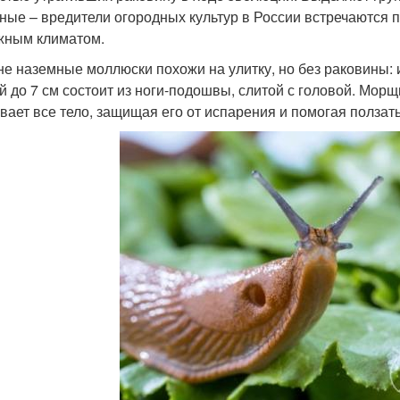
ные – вредители огородных культур в России встречаются 
жным климатом.
е наземные моллюски похожи на улитку, но без раковины: и
й до 7 см состоит из ноги-подошвы, слитой с головой. Морщ
вает все тело, защищая его от испарения и помогая ползать