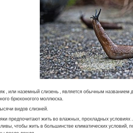
як , или наземный слизень , является обычным названием 
ного брюхоногого моллюска.
тысячи видов слизней.
яки предпочитают жить во влажных, прохладных условиях .
ливы, чтобы жить в большинстве климатических условий, по
ны после дождя.