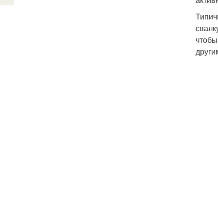
Типич
свалк
чтобы
други