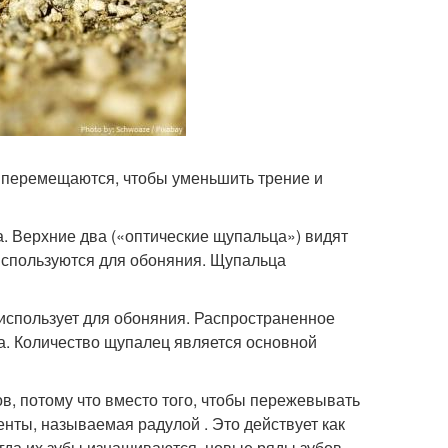
и перемещаются, чтобы уменьшить трение и
. Верхние два («оптические щупальца») видят
 используются для обоняния. Щупальца
н использует для обоняния. Распространенное
са. Количество щупалец является основной
ов, потому что вместо того, чтобы пережевывать
енты, называемая радулой . Это действует как
Когда их зубы изнашиваются, новые ряды зубов