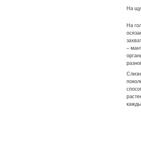
На щу
На го
осяза
захва
– ман
орган
разно
Слизн
покол
спосо
расте
кажды