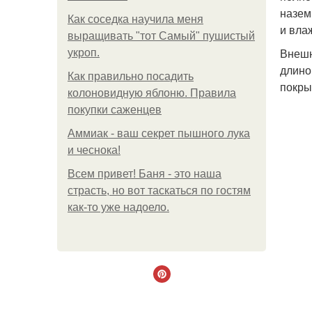
назем
Как соседка научила меня
и вла
выращивать "тот Самый" пушистый
Внешн
укроп.
длино
Как правильно посадить
покры
колоновидную яблоню. Правила
покупки саженцев
Аммиак - ваш секрет пышного лука
и чеснока!
Всем привет! Баня - это наша
страсть, но вот таскаться по гостям
как-то уже надоело.