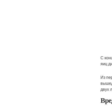
С кон
яиц д
Из пе
вышед
двух л
Вре