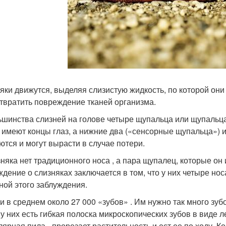
яки движутся, выделяя слизистую жидкость, по которой он
твратить повреждение тканей организма.
ьшинства слизней на голове четыре щупальца или щупальца
и имеют концы глаз, а нижние два («сенсорные щупальца»)
ются и могут вырасти в случае потери.
зняка нет традиционного носа , а пара щупалец, которые о
ждение о слизняках заключается в том, что у них четыре но
ной этого заблуждения.
и в среднем около 27 000 «зубов» . Им нужно так много зуб
 у них есть гибкая полоска микроскопических зубов в виде л
лярная пила - прорезает растительность и ест ее по ходу. 