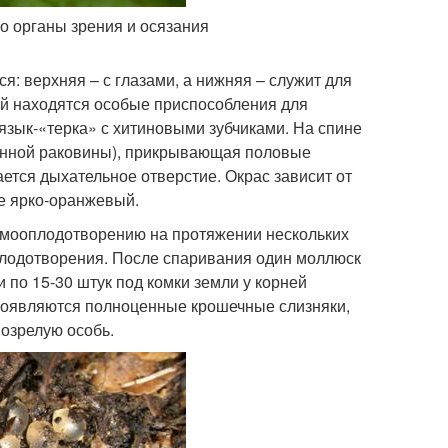
о органы зрения и осязания
: верхняя – с глазами, а нижняя – служит для
ней находятся особые приспособления для
язык-«терка» с хитиновыми зубчиками. На спине
ненной раковины), прикрывающая половые
ется дыхательное отверстие. Окрас зависит от
е ярко-оранжевый.
самооплодотворению на протяжении нескольких
плодотворения. После спаривания один моллюск
 по 15-30 штук под комки земли у корней
иц появляются полноценные крошечные слизняки,
возрелую особь.