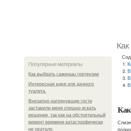
Как
Сод
К
Популярные материалы
В
Как выбрать саженцы гортензии
В
Интересная идея для дачного
В
туалета.
Внезапно нагрянувшие гости
Как
заставили меня спешно искать
решение, так как на обстоятельный
Слизе
ремонт времени катастрофически
полно
не хватало.