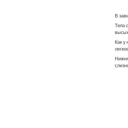
В зави
Тела 
высых
Как у
легко
Нижня
слизн