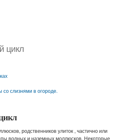
й цикл
ках
 со слизнями в огороде.
 цикл
люсков, родственников улиток , частично или
уппы водных и наземных моллюсков. Некоторые