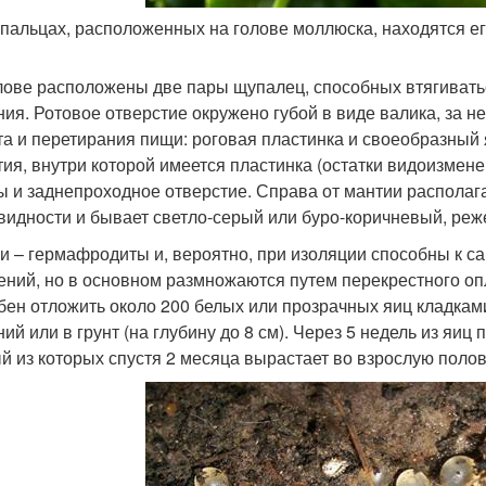
пальцах, расположенных на голове моллюска, находятся ег
лове расположены две пары щупалец, способных втягиваться
ния. Ротовое отверстие окружено губой в виде валика, за 
та и перетирания пищи: роговая пластинка и своеобразный 
тия, внутри которой имеется пластинка (остатки видоизме
ы и заднепроходное отверстие. Справа от мантии располага
видности и бывает светло-серый или буро-коричневый, реж
и – гермафродиты и, вероятно, при изоляции способны к 
ений, но в основном размножаются путем перекрестного о
бен отложить около 200 белых или прозрачных яиц кладками
ний или в грунт (на глубину до 8 см). Через 5 недель из я
й из которых спустя 2 месяца вырастает во взрослую поло