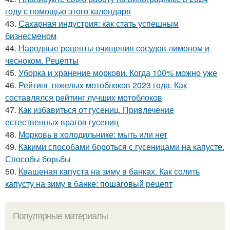
году с помощью этого календаря
43.
Сахарная индустрия: как стать успешным
бизнесменом
44.
Народные рецепты очищения сосудов лимоном и
чесноком. Рецепты
45.
Уборка и хранение моркови. Когда 100% можно уже
46.
Рейтинг тяжелых мотоблоков 2023 года. Как
составлялся рейтинг лучших мотоблоков
47.
Как избавиться от гусениц. Привлечение
естественных врагов гусениц
48.
Морковь в холодильнике: мыть или нет
49.
Какими способами бороться с гусеницами на капусте.
Способы борьбы
50.
Квашеная капуста на зиму в банках. Как солить
капусту на зиму в банке: пошаговый рецепт
Популярные материалы