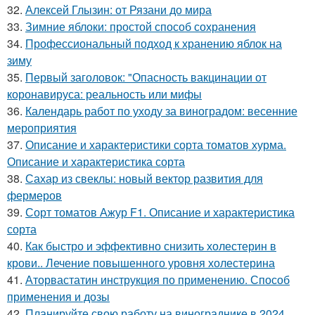
32.
Алексей Глызин: от Рязани до мира
33.
Зимние яблоки: простой способ сохранения
34.
Профессиональный подход к хранению яблок на
зиму
35.
Первый заголовок: "Опасность вакцинации от
коронавируса: реальность или мифы
36.
Календарь работ по уходу за виноградом: весенние
мероприятия
37.
Описание и характеристики сорта томатов хурма.
Описание и характеристика сорта
38.
Сахар из свеклы: новый вектор развития для
фермеров
39.
Сорт томатов Ажур F1. Описание и характеристика
сорта
40.
Как быстро и эффективно снизить холестерин в
крови.. Лечение повышенного уровня холестерина
41.
Аторвастатин инструкция по применению. Способ
применения и дозы
42.
Планируйте свою работу на винограднике в 2024