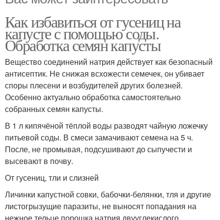
Как избавиться от гусениц на
капусте с помощью соды.
Обработка семян капусты
Вещество соединений натрия действует как безопасный
антисептик. Не снижая всхожести семечек, он убивает
споры плесени и возбудителей других болезней.
Особенно актуально обработка самостоятельно
собранных семян капусты.
В 1 л кипячёной тёплой воды разводят чайную ложечку
питьевой соды. В смеси замачивают семена на 5 ч.
После, не промывая, подсушивают до сыпучести и
высевают в почву.
От гусениц, тли и слизней
Личинки капустной совки, бабочки-белянки, тля и другие
листогрызущие паразиты, не выносят попадания на
нежное тельце порошка натрия двууглекислого.