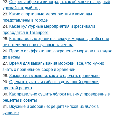
22.
Секреты обрезки винограда: как обеспечить щедрый
урожай каждый год
23.
Какие спортивные мероприятия и команды
представлены в городе
24.
Какие культурные мероприятия и фестивали
проводятся в Таганроге
25.
Как правильно хранить свеклу и морковь, чтобы они
не потеряли свои вкусовые качества
26.
Просто и эффективно: сохранение моркови на грядке
до весны
27.
Время для выкапывания моркови: все, что нужно
знать о правильном сборе и хранении
28.
Заморозка моркови: как это сделать правильно
29.
Сделать цукаты из яблок в домашней сушилке:
простой рецепт
30.
Как правильно сушить яблоки на зиму: проверенные
рецепты и советы
31.
Вкусные и здоровые: рецепт чипсов из яблок в
сушилке