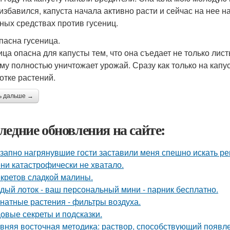
 избавился, капуста начала активно расти и сейчас на нее 
ных средствах против гусениц.
пасна гусеница.
ица опасна для капусты тем, что она съедает не только лист
му полностью уничтожает урожай. Сразу как только на капу
отке растений.
ь дальше →
ледние обновления на сайте:
запно нагрянувшие гости заставили меня спешно искать ре
ни катастрофически не хватало.
екретов сладкой малины.
дый лоток - ваш персональный мини - парник бесплатно.
натные растения - фильтры воздуха.
овые секреты и подсказки.
вняя восточная методика: раствор, способствующий появл