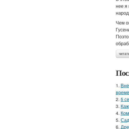
нее я
народ
Чем о
Гусен
Поэто
обраб
читат
Пос
1.
Вне
време
2.
5 с
3.
Каж
4.
Ком
5.
Сад
6.
Дре