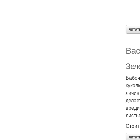
читат
Вас
Зел
Бабоч
кукол
личин
делае
вреди
листь
Стоит
читат