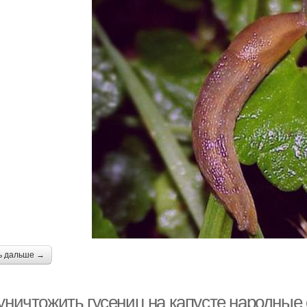
ь дальше →
уничтожить гусениц на капусте народные 