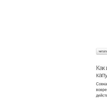
читат
Как
кап
Совка
вовре
дейст