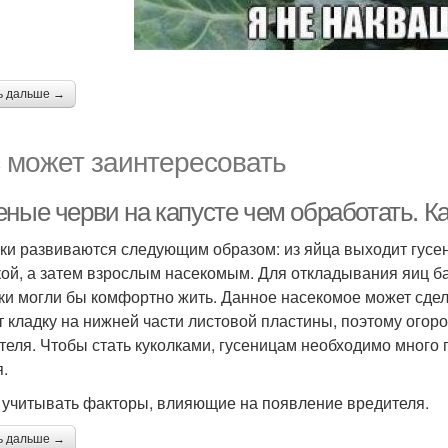
ь дальше →
 может заинтересовать
еные черви на капусте чем обработать. К
ки развиваются следующим образом: из яйца выходит гусен
кой, а затем взрослым насекомым. Для откладывания яиц б
ки могли бы комфортно жить. Данное насекомое может сдела
т кладку на нижней части листовой пластины, поэтому огор
теля. Чтобы стать куколками, гусеницам необходимо много 
я.
 учитывать факторы, влияющие на появление вредителя.
ь дальше →