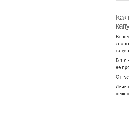
Как
кап
Вещес
споры
капус
В 1 л
не пр
От гус
Личин
нежно