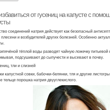
 избавиться от гусениц на капусте с пом
усты
тво соединений натрия действует как безопасный антисепти
 плесени и возбудителей других болезней. Особенно актуа
ты.
 кипячёной тёплой воды разводят чайную ложечку питьевой 
омывая, подсушивают до сыпучести и высевают в почву.
ениц, тли и слизней
ки капустной совки, бабочки-белянки, тля и другие листог
е тельце порошка натрия двууглекислого.