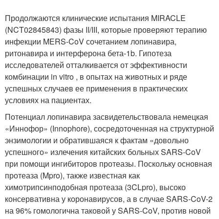
Продолжаются клинические испытания MIRACLE
(NCT02845843) фазы II/III, которые проверяют терапию
инфекции MERS-CoV сочетанием лопинавира,
ритонавира и интерферона бета-1b. Гипотеза
исследователей отталкивается от эффективности
комбинации in vitro , в опытах на животных и ряде
успешных случаев ее применения в практических
условиях на пациентах.
Потенциал лопинавира засвидетельствовала немецкая
«Иннофор» (Innophore), сосредоточенная на структурной
энзимологии и обратившаяся к фактам «довольно
успешного» излечения китайских больных SARS-CoV
при помощи ингибиторов протеазы. Поскольку основная
протеаза (Mpro), также известная как
химотрипсинподобная протеаза (3CLpro), высоко
консервативна у коронавирусов, а в случае SARS-CoV-2
на 96% гомологична таковой у SARS-CoV, против новой