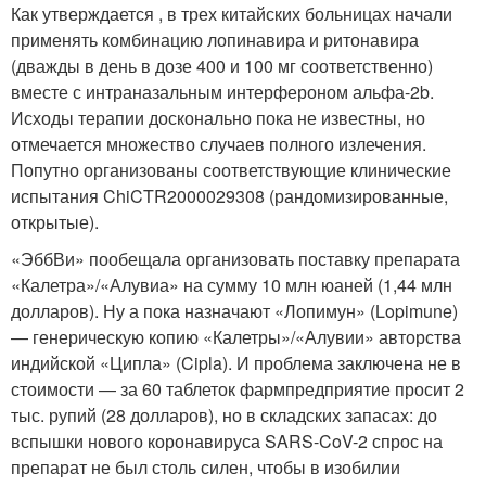
Как утверждается , в трех китайских больницах начали
применять комбинацию лопинавира и ритонавира
(дважды в день в дозе 400 и 100 мг соответственно)
вместе с интраназальным интерфероном альфа-2b.
Исходы терапии досконально пока не известны, но
отмечается множество случаев полного излечения.
Попутно организованы соответствующие клинические
испытания ChiCTR2000029308 (рандомизированные,
открытые).
«ЭббВи» пообещала организовать поставку препарата
«Калетра»/«Алувиа» на сумму 10 млн юаней (1,44 млн
долларов). Ну а пока назначают «Лопимун» (Lopimune)
— генерическую копию «Калетры»/«Алувии» авторства
индийской «Ципла» (Cipla). И проблема заключена не в
стоимости — за 60 таблеток фармпредприятие просит 2
тыс. рупий (28 долларов), но в складских запасах: до
вспышки нового коронавируса SARS-CoV-2 спрос на
препарат не был столь силен, чтобы в изобилии