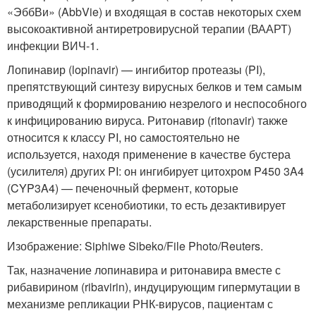
«ЭббВи» (AbbVie) и входящая в состав некоторых схем
высокоактивной антиретровирусной терапии (ВААРТ)
инфекции ВИЧ-1.
Лопинавир (lopinavir) — ингибитор протеазы (PI),
препятствующий синтезу вирусных белков и тем самым
приводящий к формированию незрелого и неспособного
к инфицированию вируса. Ритонавир (ritonavir) также
относится к классу PI, но самостоятельно не
используется, находя применение в качестве бустера
(усилителя) других PI: он ингибирует цитохром P450 3A4
(CYP3A4) — печеночный фермент, которые
метаболизирует ксенобиотики, то есть дезактивирует
лекарственные препараты.
Изображение: Siphiwe Sibeko/File Photo/Reuters.
Так, назначение лопинавира и ритонавира вместе с
рибавирином (ribavirin), индуцирующим гипермутации в
механизме репликации РНК-вирусов, пациентам с