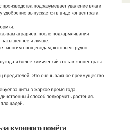
 производства подразумевает удаление влаги
 удобрение выпускается в виде концентрата.
кормки.
отзывам аграриев, после подкармливания
я насыщеннее и лучше.
тся многим овощеводам, которым трудно
лугода и более химический состав концентрата
иц вредителей. Это очень важное преимущество
ебует защиты в жаркое время года.
единственный способ подкормить растения.
 площадей.
ьза куриного помёта