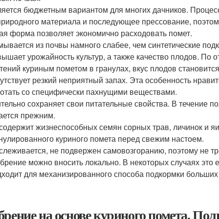
яется бюджетным вариантом для многих дачников. Процесс
природного материала и последующее прессование, поэтому
ая форма позволяет экономично расходовать помет.
ывается из почвы намного слабее, чем синтетические под
ышает урожайность культур, а также качество плодов. По 
тений куриным пометом в гранулах, вкус плодов становитс
утствует резкий неприятный запах. Эта особенность нрави
отать со специфически пахнущими веществами.
тельно сохраняет свои питательные свойства. В течение по
ается прежним.
содержит жизнеспособных семян сорных трав, личинок и я
нулированного куриного помета перед свежим настоем.
слеживается, не подвержен самовозгоранию, поэтому не тр
брение можно вносить локально. В некоторых случаях это 
ходит для механизированного способа подкормки больших
брение на основе куриного помета. Пол