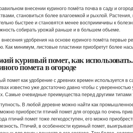
равильном внесении куриного помёта почва в саду и огор
твами, становиться более влагоемкой и рыхлой. Растения,
тельно быстрее и становятся менее восприимчивы к болезн
жность собирать урожай раньше и в большем объеме.
 внесения удобрения на основе куриного помёта первые ре
ю. Как минимум, листовые пластинки приобретут более нас
жий куриный помет, как использовать
иного помета в огороде
ый помет как удобрение с древних времен используется в с
твах известно уже достаточно давно чтобы с уверенностью у
х. Самые очевидные преимущества перед другими типами у
тупность. В любой деревне можно найти как промышленное 
 можно приобрести птичий помет для огорода по очень прив
ода птичий помет тоже легкодоступен, его можно приобрести 
езность. Птичий, в особенности куриный помет, выигрывае
езных для почвы веществ в его составе. Тем более, соде