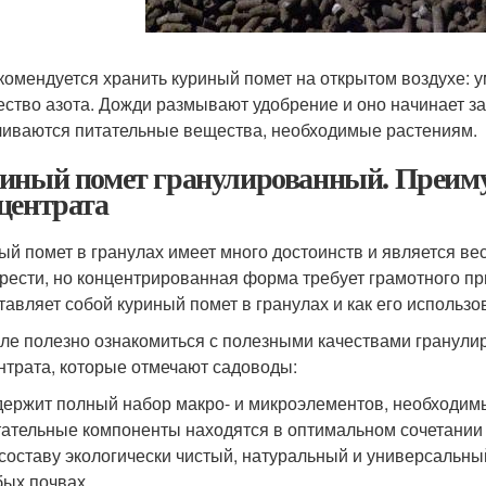
комендуется хранить куриный помет на открытом воздухе: у
ество азота. Дожди размывают удобрение и оно начинает за
чиваются питательные вещества, необходимые растениям.
иный помет гранулированный. Преиму
центрата
ый помет в гранулах имеет много достоинств и является ве
рести, но концентрированная форма требует грамотного пр
тавляет собой куриный помет в гранулах и как его использо
ле полезно ознакомиться с полезными качествами гранули
нтрата, которые отмечают садоводы:
ержит полный набор макро- и микроэлементов, необходим
ательные компоненты находятся в оптимальном сочетании д
составу экологически чистый, натуральный и универсальны
ых почвах.