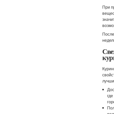
При п
вещес
значи
возмо
После
недел
Све
кур
Курин
свойс
лучши
Дос
где
гор
Пол
пол