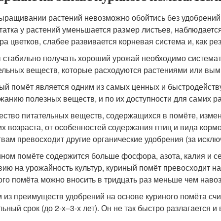
ыращивании растений невозможно обойтись без удобрений. 
татка у растений уменьшается размер листьев, наблюдаетс
ра цветков, слабее развивается корневая система и, как ре
 стабильно получать хороший урожай необходимо системат
ельных веществ, которые расходуются растениями или вым
ый помёт является одним из самых ценных и быстродейств
жанию полезных веществ, и по их доступности для самих р
ество питательных веществ, содержащихся в помёте, измен
 их возраста, от особенностей содержания птиц и вида корм
твам превосходит другие органические удобрения (за исклю
ином помёте содержится больше фосфора, азота, калия и се
вию на урожайность культур, куриный помёт превосходит на
ого помёта можно вносить в тридцать раз меньше чем навоз
 из преимуществ удобрений на основе куриного помёта счит
льный срок (до 2-х–3-х лет). Он не так быстро разлагается 