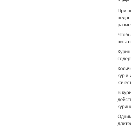
При в
недос
разме
Чтобы
питат
Курин
содер
Колич
кур и
качес
В кур
дейст
курин
Одним
длите