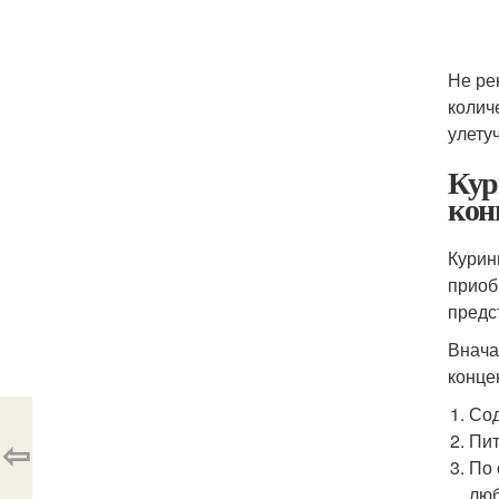
Не ре
колич
улету
Кур
кон
Курин
приоб
предс
Внача
конце
Сод
Пит
⇦
По 
люб