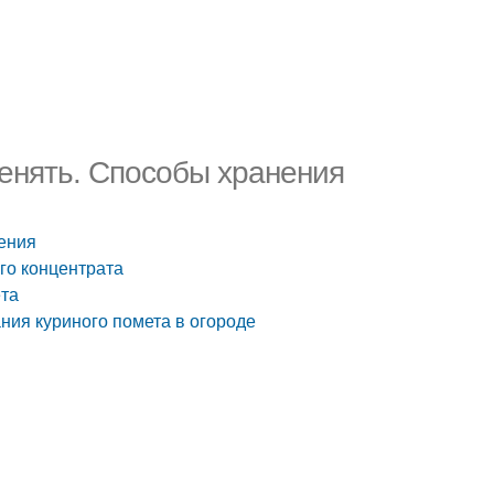
менять. Способы хранения
нения
го концентрата
ёта
ния куриного помета в огороде