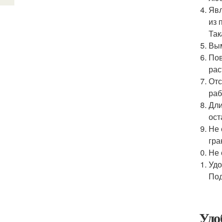
Явл
из 
Так
Вым
Пов
рас
Отс
раб
Дли
ост
Не 
гра
Не 
Удо
Под
Удо