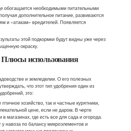
оде обогащается необходимыми питательными
 получая дополнительное питание, развиваются
ям и «атакам» вредителей. Появляется
зультаты этой подкормки будут видны уже через
ыщенную окраску.
. Плюсы использования
адоводстве и земледелии. О его полезных
тверждать, что этот тип удобрения один из
добрений, это:
птичное хозяйство, так и частные курятники,
лекательной цене, если не даром. В черте
в магазинах, где есть все для сада и огорода.
т у навоза по балансу микроэлементов и
ржит намного меньше вредоносных