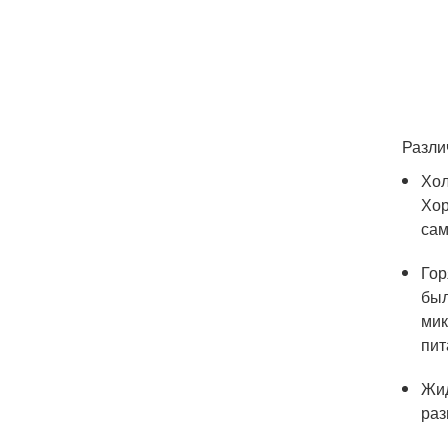
Разли
Хол
Хор
сам
Гор
был
мик
пит
Жид
раз