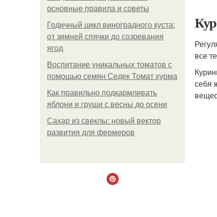
основные правила и советы
Кур
Годичный цикл виноградного куста:
от зимней спячки до созревания
Регул
ягод
все т
Воспитание уникальных томатов с
Курин
помощью семян Седек Томат хурма
себя 
Как правильно подкармливать
вещес
яблони и груши с весны до осени
Сахар из свеклы: новый вектор
развития для фермеров