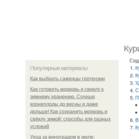
Кур
Сод
К
Популярные материалы
К
Как выбрать саженцы гортензии
У
Как готовить морковь и свеклу к
С
зимнему хранению. Сочные
П
корнеплоды до весны и даже
дольше! Как сохранить морковь и
свёклу зимой: способы для разных
В
условий
К
Уход за виноградом в июле: