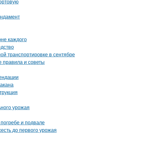
сортовую
ундамент
оне каждого
едство
ой транспортировке в сентябре
е правила и советы
мендации
бакана
трукция
ьного урожая
 погребе и подвале
жесть до первого урожая