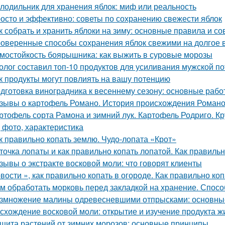
лодильник для хранения яблок: миф или реальность
осто и эффективно: советы по сохранению свежести яблок
к собрать и хранить яблоки на зиму: основные правила и со
оверенные способы сохранения яблок свежими на долгое 
мостойкость боярышника: как выжить в суровые морозы
олог составил топ-10 продуктов для усиливания мужской п
к продукты могут повлиять на вашу потенцию
дготовка виноградника к весеннему сезону: основные раб
зывы о картофель Романо. История происхождения Роман
ртофель сорта Рамона и зимний лук. Картофель Родриго. 
, фото, характеристика
к правильно копать землю. Чудо-лопата «Крот»
точка лопаты и как правильно копать лопатой. Как правильн
зывы о экстракте восковой моли: что говорят клиенты
вости », как правильно копать в огороде. Как правильно коп
м обработать морковь перед закладкой на хранение. Спосо
змножение малины одревесневшими отпрысками: основны
схождение восковой моли: открытие и изучение продукта ж
щита растений от зимних морозов: основные принципы