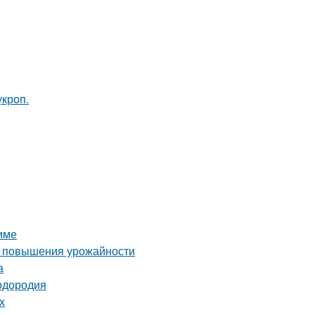
кроп.
зиме
ля повышения урожайности
а
лодородия
х