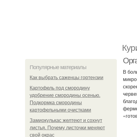
Кур
Орг
Популярные материалы
В бол
Как выбрать саженцы гортензии
микро
скоре
Картофель под смородину
черве
удобрение смородины осенью.
благо
Подкормка смородины
ферме
картофельными очистками
«гото
Замиокулькас желтеют и сохнут
листья. Почему листочки меняют
свой окрас