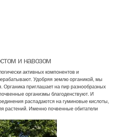
стом и навозом
логически активных компонентов и
рерабатывают. Удобряя землю органикой, мы
я. Органика приглашает на пир разнообразных
, почвенные организмы благоденствуют. И
соединения распадаются на гуминовые кислоты,
ля растений. Именно почвенные обитатели