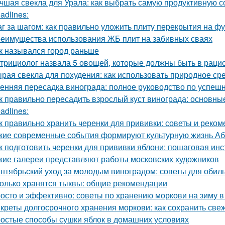
чшая свекла для Урала: как выбрать самую продуктивную 
adlines:
г за шагом: как правильно уложить плиту перекрытия на ф
еимущества использования ЖБ плит на забивных сваях
к назывался город раньше
трициолог назвала 5 овощей, которые должны быть в раци
рая свекла для похудения: как использовать природное ср
енняя пересадка винограда: полное руководство по успешн
к правильно пересадить взрослый куст винограда: основны
adlines:
к правильно хранить черенки для прививки: советы и реко
кие современные события формируют культурную жизнь А
к подготовить черенки для прививки яблони: пошаговая инс
кие галереи представляют работы московских художников
нтябрьский уход за молодым виноградом: советы для обил
олько хранятся тыквы: общие рекомендации
осто и эффективно: советы по хранению моркови на зиму в
креты долгосрочного хранения моркови: как сохранить све
остые способы сушки яблок в домашних условиях