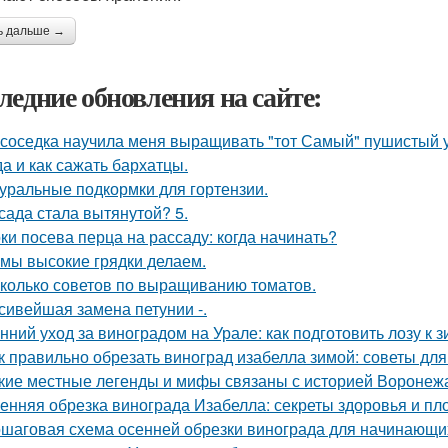
ь дальше →
ледние обновления на сайте:
 соседка научила меня выращивать "тот Самый" пушистый у
да и как сажать бархатцы.
уральные подкормки для гортензии.
сада стала вытянутой? 5.
ки посева перца на рассаду: когда начинать?
 мы высокие грядки делаем.
колько советов по выращиванию томатов.
сивейшая замена петунии -.
нний уход за виноградом на Урале: как подготовить лозу к 
к правильно обрезать виноград изабелла зимой: советы д
кие местные легенды и мифы связаны с историей Воронеж
енняя обрезка винограда Изабелла: секреты здоровья и п
шаговая схема осенней обрезки винограда для начинающи