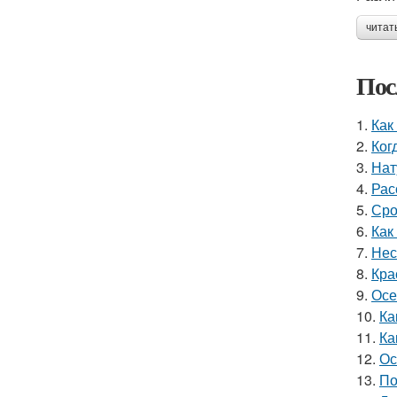
читат
Пос
1.
Как
2.
Ког
3.
Нат
4.
Рас
5.
Сро
6.
Как
7.
Нес
8.
Кра
9.
Осе
10.
Ка
11.
Ка
12.
Ос
13.
По