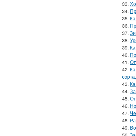
33.
Хо
34.
Пр
35.
Ка
36.
Пр
37.
Зи
38.
Ур
39.
Ка
40.
По
41.
От
42.
Ка
сорта
43.
Ка
44.
За
45.
От
46.
Но
47.
Че
48.
Ра
49.
Во
50.
За