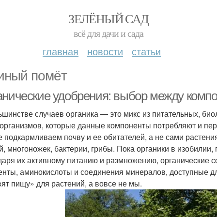
ЗЕЛЁНЫЙ САД
всё для дачи и сада
главная
новости
статьи
иный помёт
анические удобрения: выбор между компо
ьшинстве случаев органика — это микс из питательных, био
организмов, которые данные компоненты потребляют и пе
е подкармливаем почву и ее обитателей, а не сами растени
й, многоножек, бактерии, грибы. Пока органики в изобилии
даря их активному питанию и размножению, органические 
нты, аминокислоты и соединения минералов, доступные д
вят пищу» для растений, а вовсе не мы.