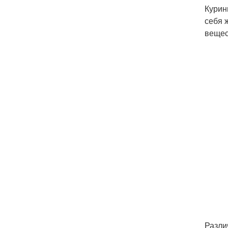
Курин
себя 
вещес
Разли