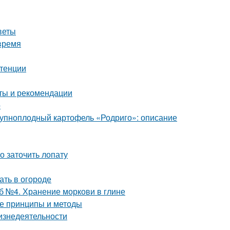
веты
время
отенции
оты и рекомендации
о
Крупноплодный картофель «Родриго»: описание
о заточить лопату
ать в огороде
б №4. Хранение моркови в глине
е принципы и методы
изнедеятельности