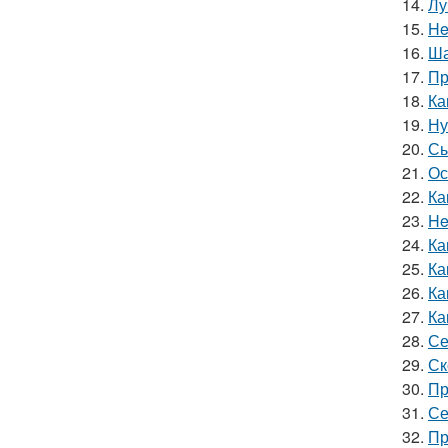
14.
Лу
15.
He
16.
Ша
17.
Пр
18.
Ка
19.
Ну
20.
Сы
21.
Ос
22.
Ка
23.
He
24.
Ка
25.
Ка
26.
Ка
27.
Ка
28.
Се
29.
Ск
30.
Пр
31.
Се
32.
Пр