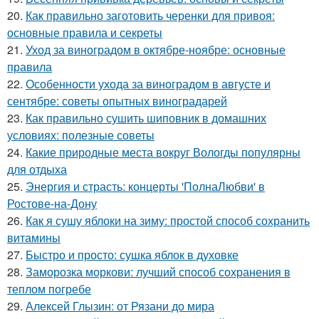
20.
Как правильно заготовить черенки для привоя:
основные правила и секреты
21.
Уход за виноградом в октябре-ноябре: основные
правила
22.
Особенности ухода за виноградом в августе и
сентябре: советы опытных виноградарей
23.
Как правильно сушить шиповник в домашних
условиях: полезные советы
24.
Какие природные места вокруг Вологды популярны
для отдыха
25.
Энергия и страсть: концерты 'ПолнаЛюбви' в
Ростове-на-Дону
26.
Как я сушу яблоки на зиму: простой способ сохранить
витамины
27.
Быстро и просто: сушка яблок в духовке
28.
Заморозка моркови: лучший способ сохранения в
теплом погребе
29.
Алексей Глызин: от Рязани до мира