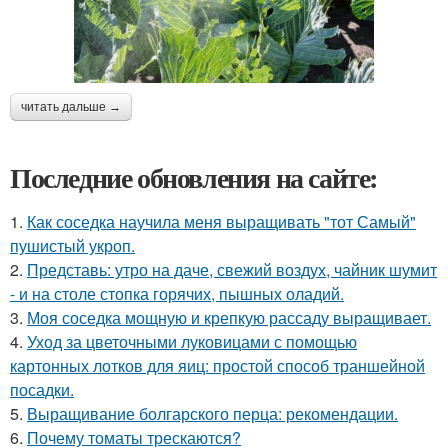
читать дальше →
Последние обновления на сайте:
1.
Как соседка научила меня выращивать "тот Самый"
пушистый укроп.
2.
Представь: утро на даче, свежий воздух, чайник шумит
- и на столе стопка горячих, пышных оладий.
3.
Моя соседка мощную и крепкую рассаду выращивает.
4.
Уход за цветочными луковицами с помощью
картонных лотков для яиц: простой способ траншейной
посадки.
5.
Выращивание болгарского перца: рекомендации.
6.
Почему томаты трескаются?