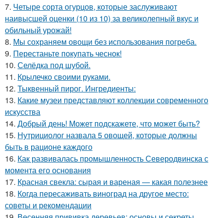
7.
Четыре сорта огурцов, которые заслуживают
наивысшей оценки (10 из 10) за великолепный вкус и
обильный урожай!
8.
Мы сохраняем овощи без использования погреба.
9.
Перестаньте покупать чеснок!
10.
Селёдка под шубой.
11.
Крылечко своими руками.
12.
Тыквенный пирог. Ингредиенты:
13.
Какие музеи представляют коллекции современного
искусства
14.
Добрый день! Может подскажете, что может быть?
15.
Нутрициолог назвала 5 овощей, которые должны
быть в рационе каждого
16.
Как развивалась промышленность Северодвинска с
момента его основания
17.
Красная свекла: сырая и вареная — какая полезнее
18.
Когда пересаживать виноград на другое место:
советы и рекомендации
19.
Весенняя прививка деревьев: основы и секреты