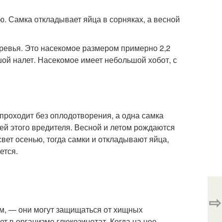
. Самка откладывает яйца в сорняках, а весной
еревья. Это насекомое размером примерно 2,2
шой налет. Насекомое имеет небольшой хобот, с
проходит без оплодотворения, а одна самка
лей этого вредителя. Весной и летом рождаются
вет осенью, тогда самки и откладывают яйца,
ется.
⇨
м, — они могут защищаться от хищных
ет в организме глюкозинотат. Когда на нее