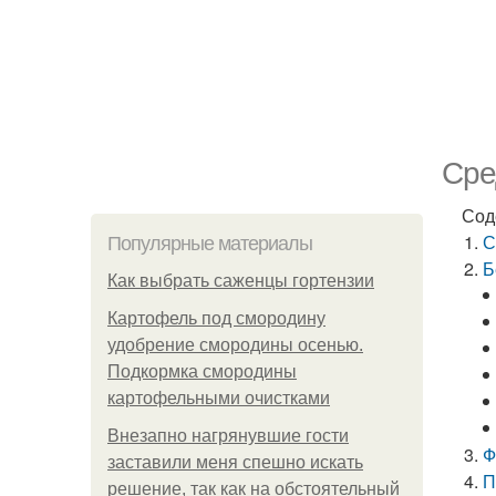
Сре
Сод
С
Популярные материалы
Б
Как выбрать саженцы гортензии
Картофель под смородину
удобрение смородины осенью.
Подкормка смородины
картофельными очистками
Внезапно нагрянувшие гости
Ф
заставили меня спешно искать
П
решение, так как на обстоятельный