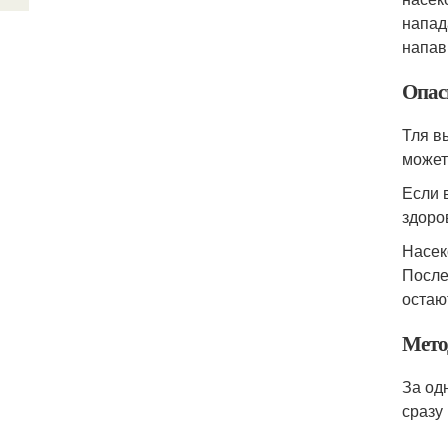
напад
напав
Опас
Тля в
может
Если 
здоро
Насек
После
остаю
Мето
За од
сразу