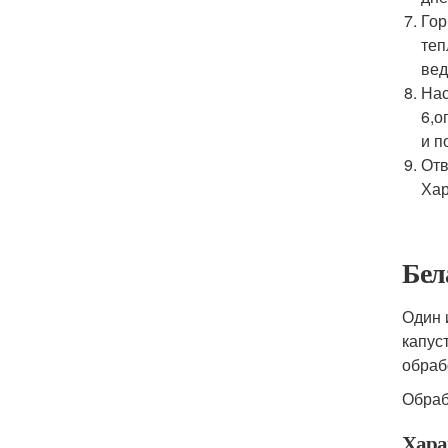
Гор
теп
вед
Нас
6,о
и п
Отв
Хар
Бел
Один 
капус
обраб
Обраб
Хара