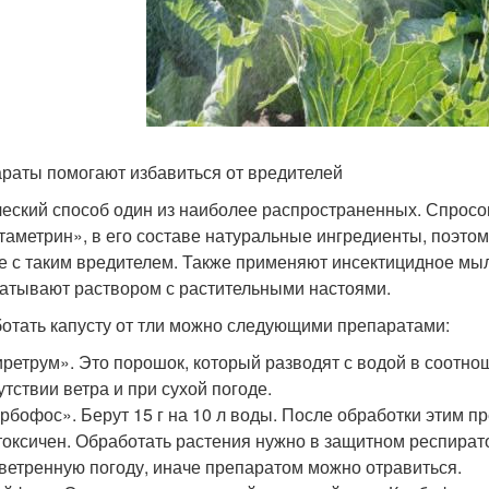
раты помогают избавиться от вредителей
еский способ один из наиболее распространенных. Спросом 
таметрин», в его составе натуральные ингредиенты, поэтом
е с таким вредителем. Также применяют инсектицидное мыл
атывают раствором с растительными настоями.
отать капусту от тли можно следующими препаратами:
ретрум». Это порошок, который разводят с водой в соотнош
утствии ветра и при сухой погоде.
рбофос». Берут 15 г на 10 л воды. После обработки этим пр
токсичен. Обработать растения нужно в защитном респират
ветренную погоду, иначе препаратом можно отравиться.