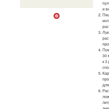
пул
и в
Пищ
инт
рас
Лук
рас
про
Пом
30 
к 3
спо
Кар
про
для
Рас
лож
лит
дне