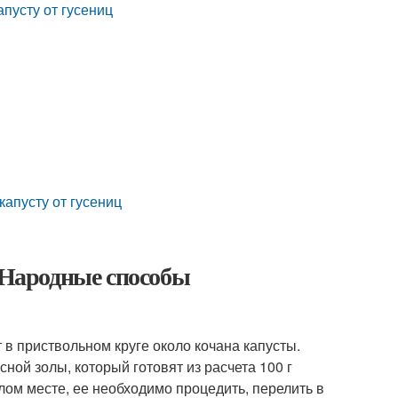
апусту от гусениц
капусту от гусениц
. Народные способы
 в приствольном круге около кочана капусты.
ой золы, который готовят из расчета 100 г
плом месте, ее необходимо процедить, перелить в