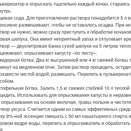
ьверизатор и опрыскать тщательно каждый кочан, стараясь
нутрь.
евая сода. Для приготовления раствора понадобится 5 л во
енсивно размешивают, чтобы не оставалось осадка. При н
твор не нужно, можно сразу приступить к обработке кочанов
овая шелуха. Она имеет неприятный запах и отпугивает вр
твор — двухлитровая банка сухой шелухи на 5 литров тепл
цеживают, опрыскивают капусту «по листу».
идорная ботва. Два кг высушенной или 4 кг свежей ботвы т
минут на медленном огне. Затем раствор процедить, остуд
 развести чистой водой, размешать. Перелить в пульвериз
собом.
тофельная ботва. Залить 1,5 кг свежих стеблей 10 л теплой
цедить. Использовать для опрыскивания капусты в неразв
 опрыскивания на основе молочая, травы полыни и чистоте
твор уксуса. Считается одним из самых эффективных сред
ку 9%-ной эссенции смешать с 50 мл нашатырного спирта или
ровом ведре воды, перелить в опрыскиватель и обработать
й.