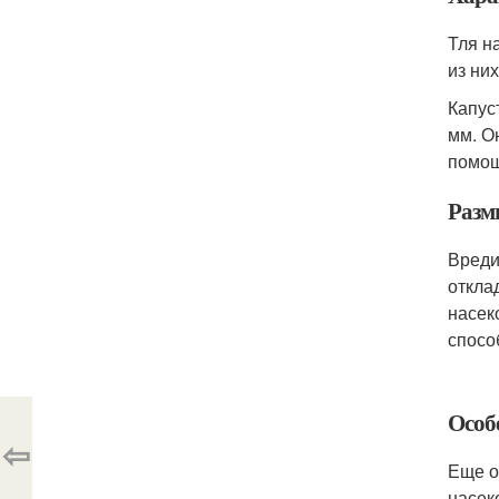
Тля н
из ни
Капус
мм. О
помощ
Разм
Вреди
откла
насек
спосо
Особ
⇦
Еще о
насек