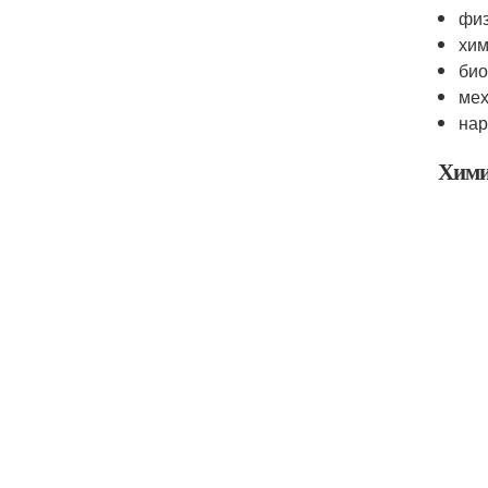
физ
хим
био
мех
на
Хими