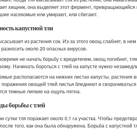
ает хищник, она выделяет этот фермент, превращающийся 
шие насекомые или умирают, или сбегают.
ность капустной тли
ысасывает из растения сок. Из-за этого овощ слабнет, в н
 разносить около 20 опасных вирусов.
вовремя не начать борьбу с вредителем, овощ погибнет, тля
вому. Начинать бороться с тлей на капусте нужно незамедл
омые располагаются на нижних листах капусты, растения в
 поражения овощей тлей листья бледнеют и сворачиваться в
тся темные липкие на ощупь пятна.
ды борьбы с тлей
ни сутки тля поражает около 0,1 га участка. Чтобы предотвр
 после того, как она была обнаружена. Борьба с капустной 