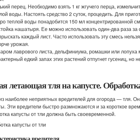
ький перец. Необходимо взять 1 кг жгучего перца, измельчит
лой воды. Настоять средство 2 суток, процедить. Для приг
ро теплой воды понадобится 150 мл концентрированной смес
тойка нашатыря. Ее можно использовать один-два раза за с
прыскать каждый лист. Часто использовать эту смесь нельзя
орче урожая.
аром лаврового листа, дельфиниума, ромашки или лопуха 
актерный едкий запах этих растений отпугнет гусениц, но 
ая летающая тля на капусте. Обработк
из наиболее неприятных вредителей для огорода — тля. О
ты. Эти вредители быстро размножаются и за короткое вре
отка капусты от тли должна быть своевременной.
отка капусты от тли
ктеристика вредителя