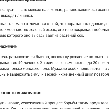
а капусте — это мелкие насекомые, размножающиеся осенью
х выходят личинки.
тная тля мало отличается от той, что поражает плодовые д
но имеет светло-зеленый окрас, его тело покрывает неболь
ью которого оно высасывает из растений сок.
ножение
тель размножается быстро, поскольку рождение потомства 
дывает до 40 личинок. За один сезон сменяются до 20 поко
омые только женского пола. Мужские особи появляются на с
бные выдержать зиму, и весной их жизненный цикл повторя
енности выживания
дин нюанс, усложняющий процесс борьбы таким вредителе
омых. Когда тля высасывает сок из растений, она накаплива