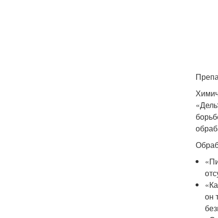
Препа
Химич
«Дель
борьб
обраб
Обраб
«Пи
отс
«Ка
он 
без