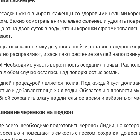
осадки нужно выбрать саженцы со здоровыми белыми коре
ком. Важно осмотреть внимательно саженец и удалить повр
ают на двое суток в воду, чтобы корешки сформировались 
зают.
цы опускают в ямку до уровня шейки, оставив плодоносящ
атно расправляют, и засыпают растение землей наполовину
! Необходимо учесть вероятность оседания почвы. Располо
 в любом случае осталась над поверхностью земли.
дней процедурой является полив. Под каждый куст доливаю
стью и добавляют еще 30 л воды. Обязательно провести м
бной сохранить влагу на длительное время и избавить от ч
ивание черенков на подвои
е всего, необходимо подготовить черенок Лидии, на которо
та осенью и помещают в емкость с песком, сохраняя до вес