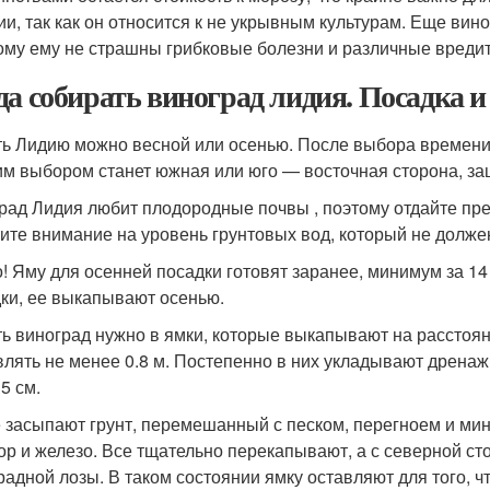
ии, так как он относится к не укрывным культурам. Еще вин
ому ему не страшны грибковые болезни и различные вредит
да собирать виноград лидия. Посадка 
ь Лидию можно весной или осенью. После выбора времени 
м выбором станет южная или юго — восточная сторона, за
рад Лидия любит плодородные почвы , поэтому отдайте пре
ите внимание на уровень грунтовых вод, который не долже
! Яму для осенней посадки готовят заранее, минимум за 14
ки, ее выкапывают осенью.
ь виноград нужно в ямки, которые выкапывают на расстояни
влять не менее 0.8 м. Постепенно в них укладывают дренаж
5 см.
 засыпают грунт, перемешанный с песком, перегноем и мин
р и железо. Все тщательно перекапывают, а с северной с
радной лозы. В таком состоянии ямку оставляют для того, ч