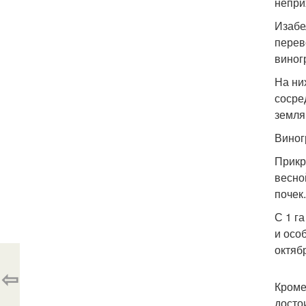
непри
Изабе
перев
виног
На ни
сосре
земля
Виног
Прикр
весно
почек
С 1 г
и осо
октяб
⇦
Кроме
досто