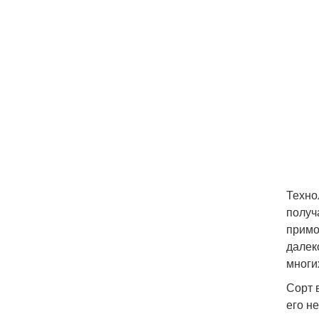
Техно
получ
примо
далек
многи
Сорт 
его н