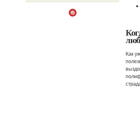
Ког
люб
Как у
полез
выздо
полиф
страд