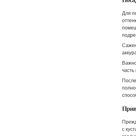
Для п
оттен
помещ
подре
Сажен
аккур
Важно
часть
После
полно
спосо
Прив
Прежд
с кус