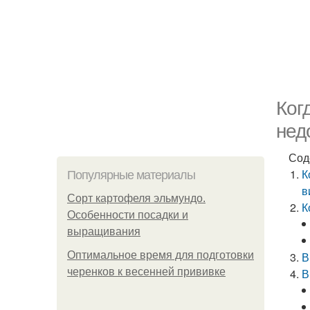
Ког
нед
Сод
К
Популярные материалы
в
Сорт картофеля эльмундо.
К
Особенности посадки и
выращивания
Оптимальное время для подготовки
В
черенков к весенней прививке
В