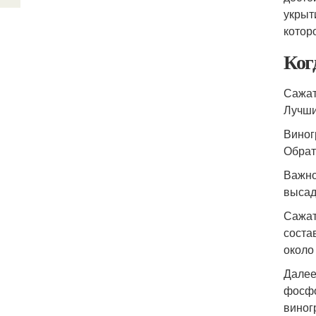
укрыт
котор
Ког
Сажат
Лучши
Виног
Обрат
Важно
высад
Сажат
соста
около 
Далее
фосфо
виног