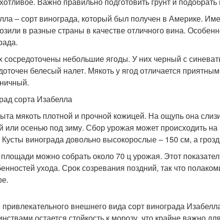
хотливое. Важно правильно подготовить грунт и подобрать
лла – сорт винограда, который был получен в Америке. Им
озили в разные страны в качестве отличного вина. Особенн
рада.
х сосредоточены небольшие ягоды. У них черный с синеват
доточен белесый налет. Мякоть у ягод отличается приятным
ничный.
рад сорта Изабелла
ыта мякоть плотной и прочной кожицей. На ощупь она слиз
й или осенью под зиму. Сбор урожая может происходить н
. Кусты винограда довольно высокорослые – 150 см, а гроз
а площади можно собрать около 70 ц урожая. Этот показател
бенностей ухода. Срок созревания поздний, так что полако
ре.
 привлекательного внешнего вида сорт винограда Изабелла
инствами остается стойкость к морозу, что крайне важно дл