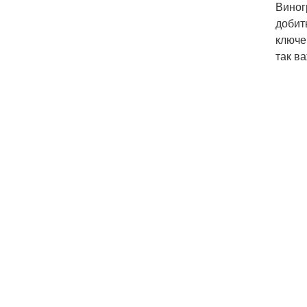
Виног
добит
ключе
так ва