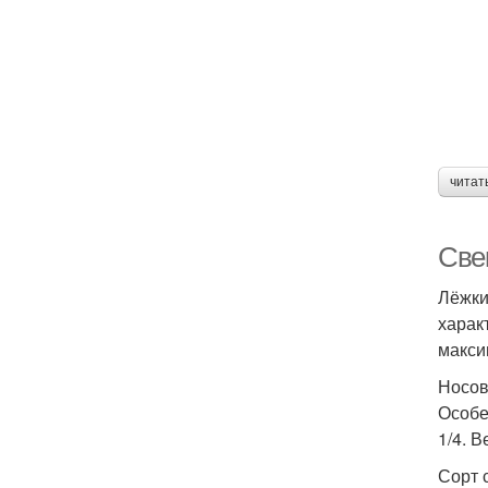
читат
Све
Лёжки
харак
макси
Носов
Особе
1/4. 
Сорт 