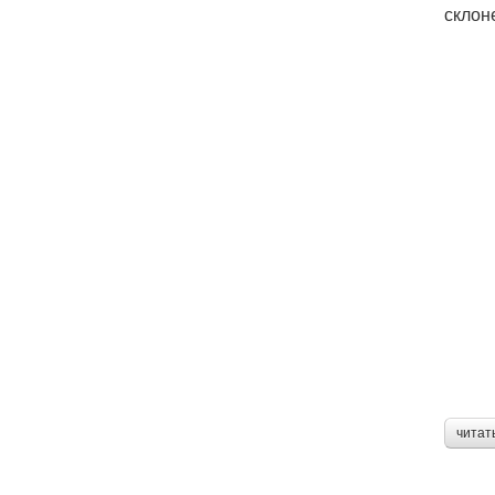
склон
читат