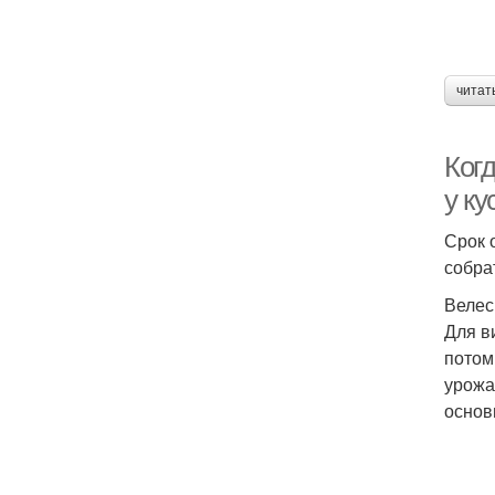
читат
Ког
у ку
Срок 
собра
Велес
Для в
потом
урожа
основ