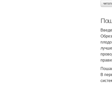
читат
Пош
Введ
Обрез
плодо
лучше
прово
прави
Пошаг
В пер
систе