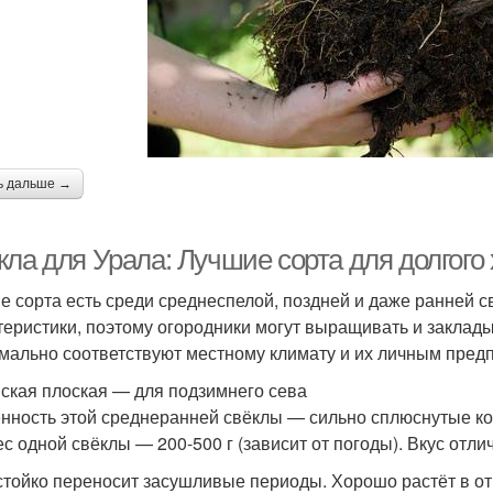
ь дальше →
кла для Урала: Лучшие сорта для долгого
е сорта есть среди среднеспелой, поздней и даже ранней с
теристики, поэтому огородники могут выращивать и заклад
мально соответствуют местному климату и их личным пред
ская плоская — для подзимнего сева
нность этой среднеранней свёклы — сильно сплюснутые кор
Вес одной свёклы — 200-500 г (зависит от погоды). Вкус отли
стойко переносит засушливые периоды. Хорошо растёт в откр