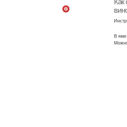
Как
вин
Инстр
В яме
Можно