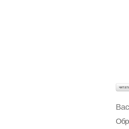
читат
Вас
Обре