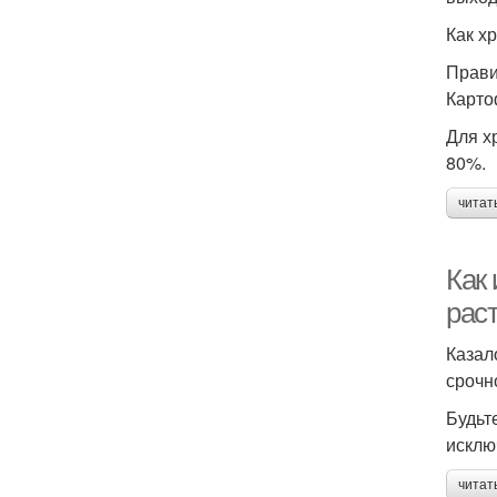
Как х
Прави
Карто
Для х
80%.
читат
Как 
рас
Казал
срочн
Будьт
исклю
читат