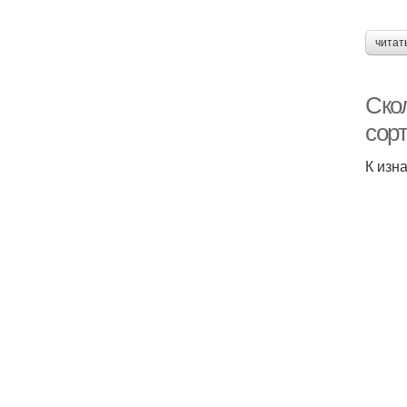
читат
Ско
сор
К изн