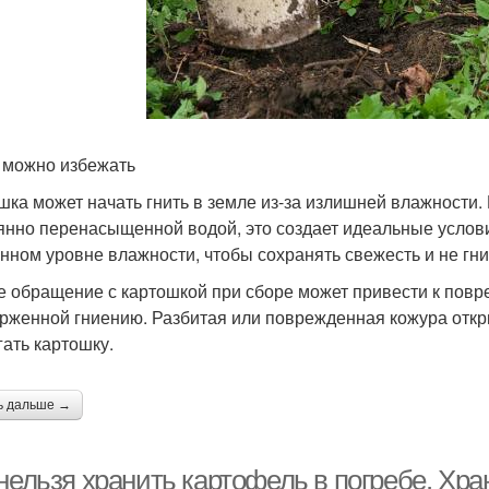
 можно избежать
шка может начать гнить в земле из-за излишней влажности
янно перенасыщенной водой, это создает идеальные услови
нном уровне влажности, чтобы сохранять свежесть и не гни
е обращение с картошкой при сборе может привести к повр
рженной гниению. Разбитая или поврежденная кожура откры
гать картошку.
ь дальше →
 нельзя хранить картофель в погребе. Х