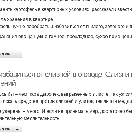
ранить картофель в квартирных условиях, рассказал извест
ла хранения в квартире
фель нужно перебрать и избавиться от гнилого, зеленого и 
ранения овоща нужно темное, прохладное, сухое помещение
ь дальше →
избавиться от слизней в огороде. Слизни 
тений
ось бы – чем пара дырочек, выгрызенных в листе, так уж си
о искать средства против слизней и улиток, так ли эти мед
е уверены – много. И если не принимать мер, достаточно б
чительную медлительность.
ь дальше →