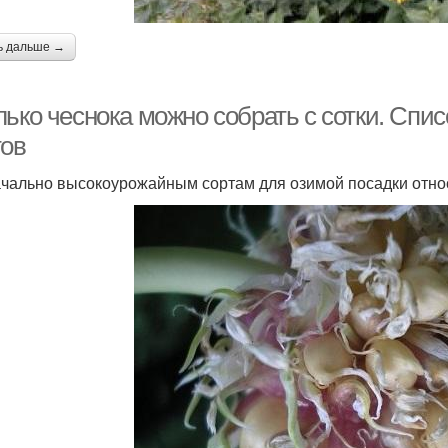
ь дальше →
лько чеснока можно собрать с сотки. Спи
тов
ачально высокоурожайным сортам для озимой посадки отно