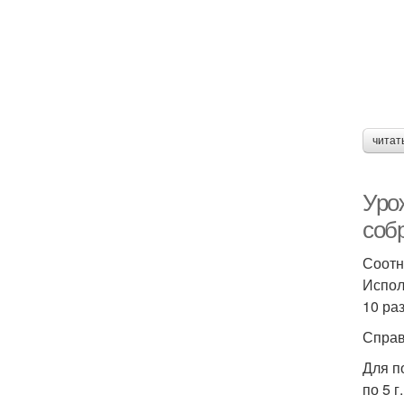
читат
Уро
соб
Соотн
Испол
10 ра
Справ
Для п
по 5 г.