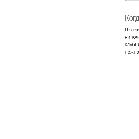
Ког
В отл
нипоч
клубн
нежна