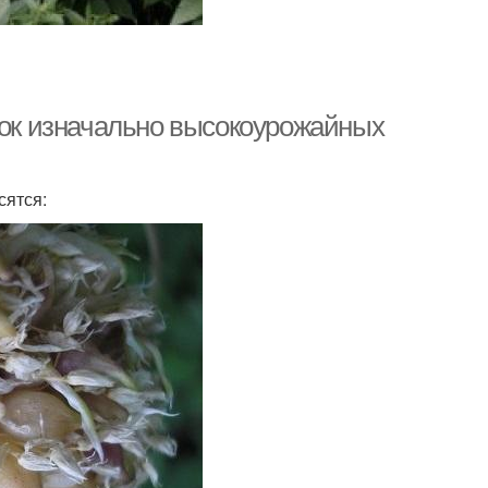
сок изначально высокоурожайных
сятся: