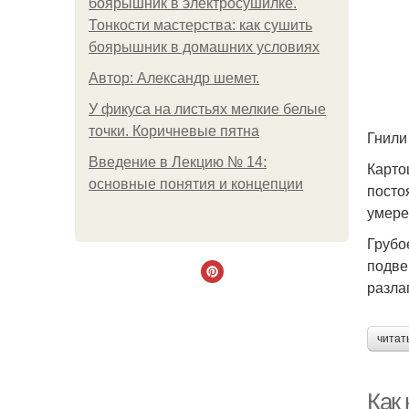
боярышник в электросушилке.
Тонкости мастерства: как сушить
боярышник в домашних условиях
Автор: Александр шемет.
У фикуса на листьях мелкие белые
точки. Коричневые пятна
Гнили
Введение в Лекцию № 14:
Карто
основные понятия и концепции
посто
умере
Грубо
подве
разла
читат
Как