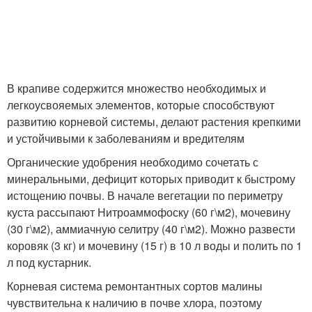
В крапиве содержится множество необходимых и
легкоусвояемых элементов, которые способствуют
развитию корневой системы, делают растения крепкими
и устойчивыми к заболеваниям и вредителям
Органические удобрения необходимо сочетать с
минеральными, дефицит которых приводит к быстрому
истощению почвы. В начале вегетации по периметру
куста рассыпают Нитроаммофоску (60 г\м
2
), мочевину
(30 г\м
2
), аммиачную селитру (40 г\м
2
). Можно развести
коровяк (3 кг) и мочевину (15 г) в 10 л воды и полить по 1
л под кустарник.
Корневая система ремонтантных сортов малины
чувствительна к наличию в почве хлора, поэтому