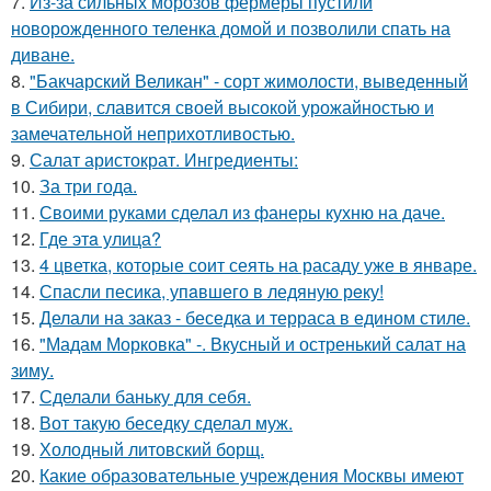
7.
Из-за сильных морозов фермеры пустили
новорожденного теленка домой и позволили спать на
диване.
8.
"Бакчарский Великан" - сорт жимолости, выведенный
в Сибири, славится своей высокой урожайностью и
замечательной неприхотливостью.
9.
Салат аристократ. Ингредиенты:
10.
За три года.
11.
Своими руками сделал из фанеры кухню на даче.
12.
Где этa улица?
13.
4 цветка, которые соит сеять на расаду уже в январе.
14.
Спасли песика, упaвшего в ледяную рeку!
15.
Делали на заказ - беседка и терраса в едином стиле.
16.
"Мадам Морковка" -. Вкусный и остренький салат на
зиму.
17.
Сделали баньку для себя.
18.
Вот такую беседку сделал муж.
19.
Холодный литовский борщ.
20.
Какие образовательные учреждения Москвы имеют