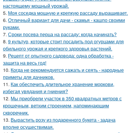
настоящему мощный урожай.
5.
Моя соседка мощную и крепкую рассаду выращивает.
6.
Отличный вариант для дачи - скамья - кашпо своими
руками.
7.
Сроки посева перца на рассаду: когда начинать?
8.
9 культур, которые стоит посадить под огурцами для
обильного урожая и крепкого здоровья растений.
9.
Рецепт от опытного садовода: одна обработка -
защита на весь год!
10.
Когда не рекомендуется сажать и сеять - народные
приметы для дачников.
11.
Как обеспечить длительное хранение моркови,
избегая увядания и гниения?
12.
Мы приобрели участок в 350 квадратных метров с
крошечным, ветхим строением, напоминающим
скворечник.
13.
Вырастить розу из подаренного букета - задача
вполне осуществимая.