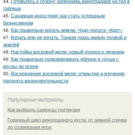
44.
Готовьтесь к сезону: календарь виноградаря на год в
таблице
45.
Сахарная индустрия: как стать успешным
бизнесменом
46.
Как правильно копать землю. Чудо-лопата «Крот»
47.
Копать или не копать. Тонкая грань между почвой и
землей
48.
Настойка восковой моли: новый подход к лечению
49.
Как правильно подкармливать яблони и груши с
весны до осени
50.
Восхождение восковой моли: открытие и изучение
продукта жизнедеятельности
Популярные материалы
Как выбрать саженцы гортензии
Годичный цикл виноградного куста: от зимней спячки
до созревания ягод