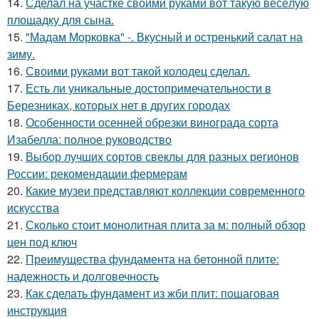
14.
Сделал на участке своими руками вот такую весёлую
площадку для сына.
15.
"Мадам Морковка" -. Вкусный и остренький салат на
зиму.
16.
Своими руками вот такой колодец сделал.
17.
Есть ли уникальные достопримечательности в
Березниках, которых нет в других городах
18.
Особенности осенней обрезки винограда сорта
Изабелла: полное руководство
19.
Выбор лучших сортов свеклы для разных регионов
России: рекомендации фермерам
20.
Какие музеи представляют коллекции современного
искусства
21.
Сколько стоит монолитная плита за м: полный обзор
цен под ключ
22.
Преимущества фундамента на бетонной плите:
надежность и долговечность
23.
Как сделать фундамент из жби плит: пошаговая
инструкция