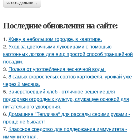
читать дальше →
Последние обновления на сайте:
1.
Живу в небольшом городке, в квартире.
2.
Уход за цветочными луковицами с помощью
картонных лотков для яиц: простой способ траншейной
посадки.
3.
Польза от употребления чесночной воды.
4.
8 самых скороспелых сортов картофеля, урожай уже
через 2 месяца.
5.
Зачерствевший хлеб - отличное решение для
подкормки огородных культур, служащее основой для
питательного удобрения.
6.
Домашняя "Тепличка" для рассады своими руками -
проще не бывает!
7.
Классное средство для поддержания иммунитета -
иммyнитeтнaя.