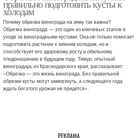
правильно подготовить кусты к
холодам
Почему обрезка винограда на зиму так важна?
Обрезка винограда — это один из ключевых этапов в
Зимний обрезка
Весенняя обрезка
уходе за виноградными кустами. Она не только помогает
подготовить растение к зимним холодам, но и
способствует его здоровому росту и обильному
плодоношению в будущем году. Тимур, опытный
Летняя обрезка
Летний обрезка
виноградарь из Краснодарского края, рассказывает:
«Обрезка — это жизнь винограда. Без правильной
обрезки кусты могут замерзнуть, а следующего года
ждать богатого урожая не придется».
Осенняя обрезка