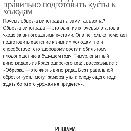
правильно подготовить кусты к
вредителей
холодам
Почему обрезка винограда на зиму так важна?
Обрезка винограда — это один из ключевых этапов в
Виноград в школке
Лозы в сентябре
уходе за виноградными кустами. Она не только помогает
подготовить растение к зимним холодам, но и
способствует его здоровому росту и обильному
плодоношению в будущем году. Тимур, опытный
Сентябрь в
Виноград в сибири
виноградарь из Краснодарского края, рассказывает:
винограднике
«Обрезка — это жизнь винограда. Без правильной
обрезки кусты могут замерзнуть, а следующего года
ждать богатого урожая не придется».
Виноград в картинках