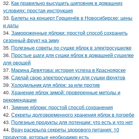
32.
Как правильно высушить шиповник в домашних
условиях: простая инструкция
33.
Билеты на концерт Горшенёв в Новосибирске: цены
и даты
34.
Замороженные яблоки: простой способ сохранить
сезонный фрукт на зиму
35.
Полезные советы по сушке яблок в электросушилке
36.
Простые шаги для сушки яблок в домашней сушилке
для овощей
37.
Марина Девятова: история успеха в Красноярске
38.
Сделай свою электросушилку для сушки фруктов
39.
Холодильник для яблок: за или против
40.
Хранение яблок зимой: проверенные методы и
рекомендации
41.
Зимние яблоки: простой способ сохранения
42.
Секреты долговременного хранения яблок в погребе
43.
Полезные продукты для потенции: что есть и что нет
44.
Врач раскрыла секреты здорового питания: 10
продуктов, которые необходимо есть