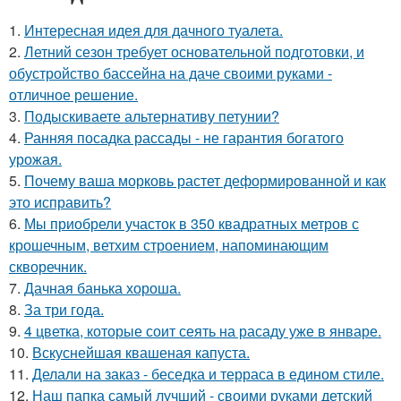
1.
Интересная идея для дачного туалета.
2.
Летний сезон требует основательной подготовки, и
обустройство бассейна на даче своими руками -
отличное решение.
3.
Подыскиваете альтернативу петунии?
4.
Ранняя посадка рассады - не гарантия богатого
урожая.
5.
Почему ваша морковь растет деформированной и как
это исправить?
6.
Мы приобрели участок в 350 квадратных метров с
крошечным, ветхим строением, напоминающим
скворечник.
7.
Дачная банька хороша.
8.
За три года.
9.
4 цветка, которые соит сеять на расаду уже в январе.
10.
Вскуснейшая квашеная капуста.
11.
Делали на заказ - беседка и терраса в едином стиле.
12.
Наш папка самый лучший - своими руками детский