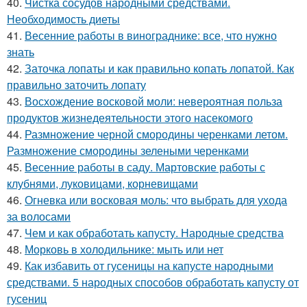
40.
Чистка сосудов народными средствами.
Необходимость диеты
41.
Весенние работы в винограднике: все, что нужно
знать
42.
Заточка лопаты и как правильно копать лопатой. Как
правильно заточить лопату
43.
Восхождение восковой моли: невероятная польза
продуктов жизнедеятельности этого насекомого
44.
Размножение черной смородины черенками летом.
Размножение смородины зелеными черенками
45.
Весенние работы в саду. Мартовские работы с
клубнями, луковицами, корневищами
46.
Огневка или восковая моль: что выбрать для ухода
за волосами
47.
Чем и как обработать капусту. Народные средства
48.
Морковь в холодильнике: мыть или нет
49.
Как избавить от гусеницы на капусте народными
средствами. 5 народных способов обработать капусту от
гусениц