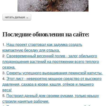
читать дальше →
Последние обновления на сайте:
1.
Наш проект стартовал как задумка создать
компактную беседку для отдыха.
2.
Своевременный весенний полив - залог обильного
плодоношения растений на протяжении всего теплого
сезона.
3.
Секреты успешного выращивания пекинской капусты.
4.
Этот лист - невероятно мощное средство от высокого
давления, сахара в крови, кашля, отёков и лишнего
веса!
5.
Построил дачный дом своими руками, только крышу
строили нанятые рабочие.