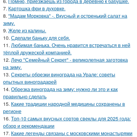
6.
Помню, приезжаешь из города в деревню к бабушке.
7.
Картошка фри в духовке.
8.
"Мадам Морковка" -. Вкусный и остренький салат на
зиму.
9.
Желе из калины.
10.
Сделали баньку для себя.
11.
Любимая банька. Очень нравится встречаться в ней
тёплой дружеской компанией.
12.
Лечо "Семейный Секрет" - великолепная заготовка
на зиму.
13.
Секреты обрезки винограда на Урале: советы
опытных виноградарей
14.
Обрезка винограда на зиму: нужно ли это и как
правильно сделать
15.
Какие традиции народной медицины сохранены в
регионе
16.
Топ-10 самых вкусных сортов свеклы для 2025 года:
обзор и рекомендации
17.
Какие легенды связаны с московскими монастырями