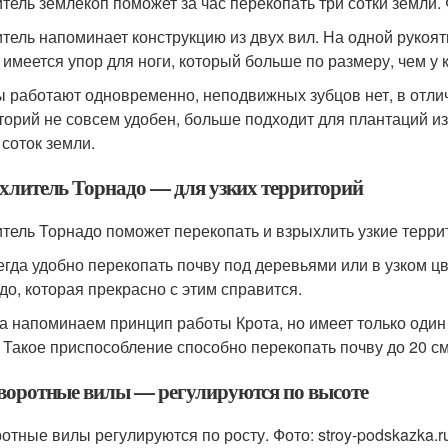
тель землекоп поможет за час перекопать три сотки земли. Ф
тель напоминает конструкцию из двух вил. На одной рукоят
 имеется упор для ноги, который больше по размеру, чем у к
ы работают одновременно, неподвижных зубцов нет, в отлич
торий не совсем удобен, больше подходит для плантаций из
 соток земли.
ыхлитель Торнадо — для узких территорий
тель Торнадо поможет перекопать и взрыхлить узкие террито
егда удобно перекопать почву под деревьями или в узком ц
до, которая прекрасно с этим справится.
а напоминаем принцип работы Крота, но имеет только один
. Такое приспособление способно перекопать почву до 20 см
оворотные вилы — регулируются по высоте
отные вилы регулируются по росту. Фото: stroy-podskazka.r