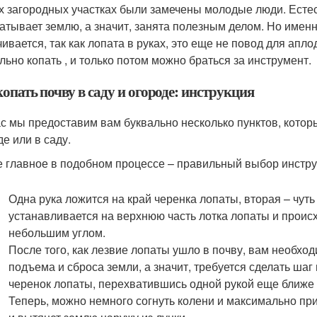
х загородных участках были замечены молодые люди. Естес
атывает землю, а значит, занята полезным делом. Но именн
чивается, так как лопата в руках, это еще не повод для ап
льно копать , и только потом можно браться за инструмент.
опать почву в саду и огороде: инструкция
с мы предоставим вам буквально несколько пунктов, которы
де или в саду.
 главное в подобном процессе – правильный выбор инстр
Одна рука ложится на край черенка лопаты, вторая – чуть
устанавливается на верхнюю часть лотка лопаты и происхо
небольшим углом.
После того, как лезвие лопаты ушло в почву, вам необхо
подъема и сброса земли, а значит, требуется сделать шаг 
черенок лопаты, перехватившись одной рукой еще ближе к
Теперь, можно немного согнуть колени и максимально пр