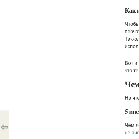
Как к
Чтобы
перча
Также
испол
Вот и
что т
Чем
На чт
5 ин
⇦
Чем л
не оч