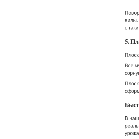
Повор
вилы.
с так
5. П
Плоск
Все м
сорну
Плоск
сформ
Быст
В наш
реаль
урожа