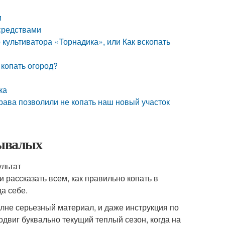
и
средствами
 культиватора «Торнадика», или Как вскопать
 копать огород?
ка
рава позволили не копать наш новый участок
бывалых
ультат
 рассказать всем, как правильно копать в
да себе.
лне серьезный материал, и даже инструкция по
одвиг буквально текущий теплый сезон, когда на