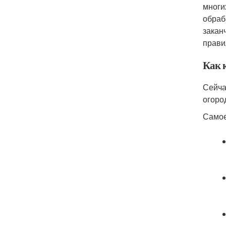
многи
обраб
закан
прави
Как к
Сейча
огоро
Самое