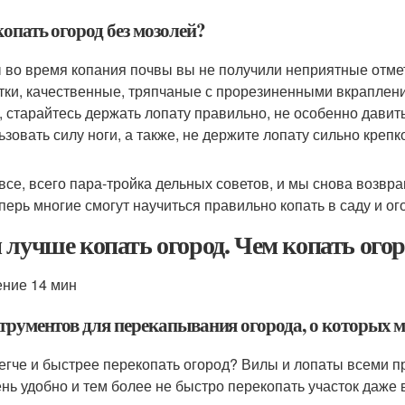
опать огород без мозолей?
 во время копания почвы вы не получили неприятные отме
тки, качественные, тряпчаные с прорезиненными вкраплени
, старайтесь держать лопату правильно, не особенно давить
ьзовать силу ноги, а также, не держите лопату сильно крепк
 все, всего пара-тройка дельных советов, и мы снова возвр
еперь многие смогут научиться правильно копать в саду и о
 лучше копать огород. Чем копать огор
ение 14 мин
струментов для перекапывания огорода, о которых м
егче и быстрее перекопать огород? Вилы и лопаты всеми п
ень удобно и тем более не быстро перекопать участок даже в