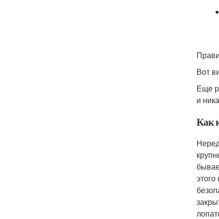
Прави
Вот ви
Еще р
и ник
Как к
Неред
крупн
бывае
этого
безоп
закры
лопат