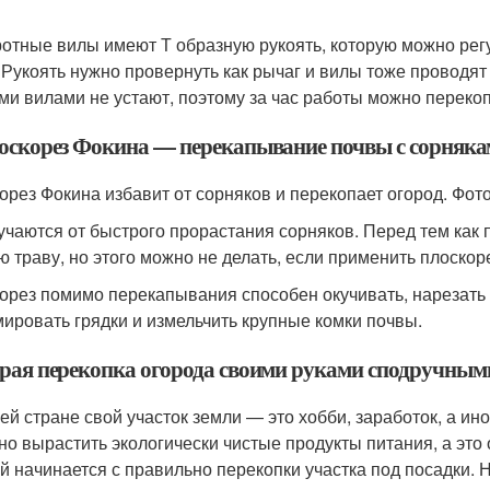
отные вилы имеют Т образную рукоять, которую можно регу
 Рукоять нужно провернуть как рычаг и вилы тоже проводят
ими вилами не устают, поэтому за час работы можно перекопа
лоскорез Фокина — перекапывание почвы с сорняк
орез Фокина избавит от сорняков и перекопает огород. Фото
учаются от быстрого прорастания сорняков. Перед тем как
ю траву, но этого можно не делать, если применить плоскор
орез помимо перекапывания способен окучивать, нарезать 
ировать грядки и измельчить крупные комки почвы.
рая перекопка огорода своими руками сподручным
ей стране свой участок земли — это хобби, заработок, а и
но вырастить экологически чистые продукты питания, а это 
й начинается с правильно перекопки участка под посадки. Н