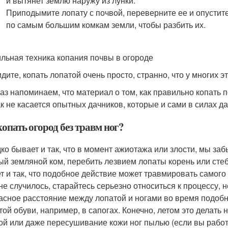
и вытянет землю наружу из лунки.
Приподымите лопату с почвой, переверните ее и опустите
по самым большим комкам земли, чтобы разбить их.
льная техника копания почвы в огороде
дите, копать лопатой очень просто, странно, что у многих э
аз напоминаем, что материал о том, как правильно копать по
ак не касается опытных дачников, которые и сами в силах д
опать огород без травм ног?
ко бывает и так, что в момент ажиотажа или злости, мы заб
ый земляной ком, перебить лезвием лопаты корень или стебе
т и так, что подобное действие может травмировать самого
 не случилось, старайтесь серьезно относиться к процессу,
асное расстояние между лопатой и ногами во время подобны
той обуви, например, в сапогах. Конечно, летом это делать 
ой или даже пересушивание кожи ног пылью (если вы работа