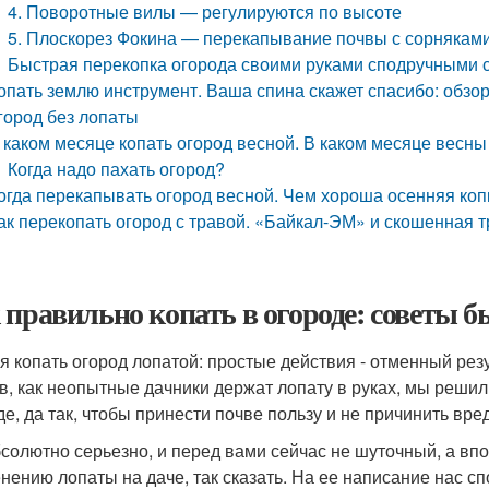
4. Поворотные вилы — регулируются по высоте
5. Плоскорез Фокина — перекапывание почвы с сорнякам
Быстрая перекопка огорода своими руками сподручными 
опать землю инструмент. Ваша спина скажет спасибо: обзор
город без лопаты
 каком месяце копать огород весной. В каком месяце весны
Когда надо пахать огород?
огда перекапывать огород весной. Чем хороша осенняя коп
ак перекопать огород с травой. «Байкал-ЭМ» и скошенная т
 правильно копать в огороде: советы 
я копать огород лопатой: простые действия - отменный рез
в, как неопытные дачники держат лопату в руках, мы решили
де, да так, чтобы принести почве пользу и не причинить вре
солютно серьезно, и перед вами сейчас не шуточный, а впо
нению лопаты на даче, так сказать. На ее написание нас сп