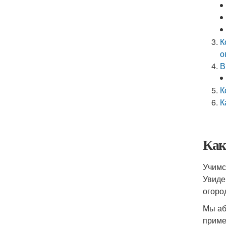
К
о
В
К
К
Как
Учимс
Увиде
огоро
Мы аб
приме