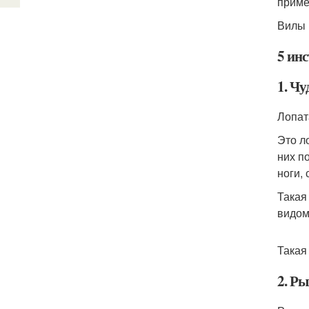
приме
Вилы 
5 ин
1. Чу
Лопата
Это л
них п
ноги, 
Такая
видом
Такая
2. Р