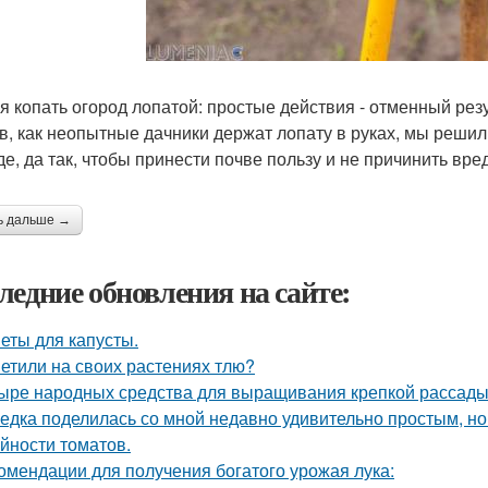
я копать огород лопатой: простые действия - отменный рез
в, как неопытные дачники держат лопату в руках, мы решили
де, да так, чтобы принести почве пользу и не причинить вре
ь дальше →
ледние обновления на сайте:
еты для капусты.
етили на своих растениях тлю?
ыре народных средства для выращивания крепкой рассады
едка поделилась со мной недавно удивительно простым, 
йности томатов.
омендации для получения богатого урожая лука: