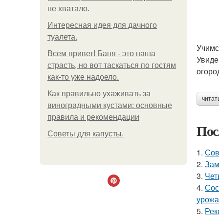
не хватало.
Интересная идея для дачного
туалета.
Учимс
Всем привет! Баня - это наша
Увиде
страсть, но вот таскаться по гостям
огоро
как-то уже надоело.
Как правильно ухаживать за
читат
виноградными кустами: основные
правила и рекомендации
Пос
Советы для капусты.
1.
Сов
2.
Зам
3.
Чет
4.
Сос
урожа
5.
Рек