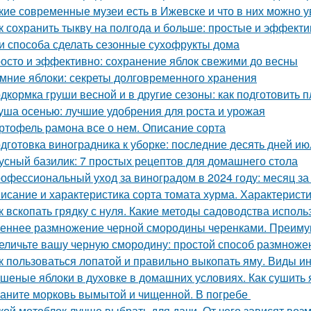
кие современные музеи есть в Ижевске и что в них можно у
к сохранить тыкву на полгода и больше: простые и эффект
и способа сделать сезонные сухофрукты дома
осто и эффективно: сохранение яблок свежими до весны
мние яблоки: секреты долговременного хранения
дкормка груши весной и в другие сезоны: как подготовить п
уша осенью: лучшие удобрения для роста и урожая
ртофель рамона все о нем. Описание сорта
дготовка виноградника к уборке: последние десять дней ию
усный базилик: 7 простых рецептов для домашнего стола
офессиональный уход за виноградом в 2024 году: месяц з
исание и характеристика сорта томата хурма. Характеристи
к вскопать грядку с нуля. Какие методы садоводства исполь
еннее размножение черной смородины черенками. Преимущ
еличьте вашу черную смородину: простой способ размноже
к пользоваться лопатой и правильно выкопать яму. Виды и
шеные яблоки в духовке в домашних условиях. Как сушить я
аните морковь вымытой и чищенной. В погребе
кой мотоблок лучше выбрать для дачи. От чего зависят воз