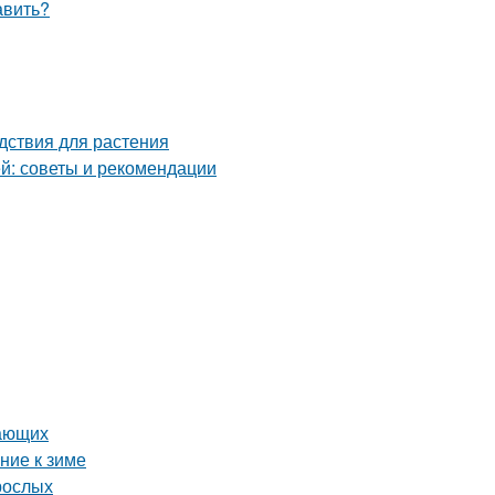
авить?
дствия для растения
й: советы и рекомендации
нающих
ние к зиме
рослых