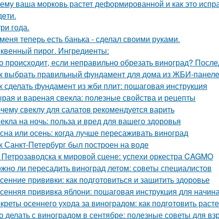
ему ваша морковь растет деформированной и как это испр
дeти.
три года.
 меня теперь есть банька - сделал своими руками.
квенный пирог. Ингредиенты:
о происходит, если неправильно обрезать виноград? После
к выбрать правильный фундамент для дома из ЖБИ-панеле
к сделать фундамент из жби плит: пошаговая инструкция
рая и вареная свекла: полезные свойства и рецепты
чему свеклу для салатов рекомендуется варить
екла на ночь: польза и вред для вашего здоровья
сна или осень: когда лучше пересаживать виноград
к Санкт-Петербург был построен на воде
 Петрозаводска к мировой сцене: успехи оркестра CAGMO
жно ли пересадить виноград летом: советы специалистов
сенние прививки: как подготовиться и защитить здоровье
сенняя прививка яблони: пошаговая инструкция для начи
креты осеннего ухода за виноградом: как подготовить расте
о делать с виноградом в сентябре: полезные советы для вз