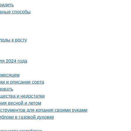
видеть
ивные способы
лоды к росту
ля 2024 года
а месяцем
ки и описание сорта
зовать
ества и недостатки
ния весной и летом
нструментов для копания своими руками
блоки в газовой духовке
можности мотоблока