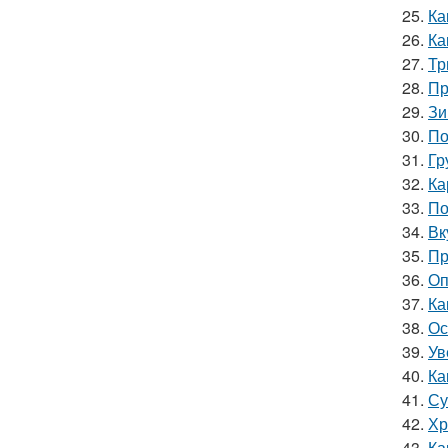
25.
Ка
26.
Ка
27.
Тр
28.
Пр
29.
Зи
30.
По
31.
Гр
32.
Ка
33.
По
34.
Вк
35.
Пр
36.
Оп
37.
Ка
38.
Ос
39.
Ув
40.
Ка
41.
Су
42.
Хр
43.
Ка