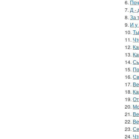
6.
Поч
7.
Д - 
8.
За 
9.
И у
10.
Ты
11.
Чт
12.
Ка
13.
Ка
14.
Сы
15.
По
16.
Св
17.
Ве
18.
Ка
19.
От
20.
Мо
21.
Ве
22.
Ве
23.
Се
24.
Чт