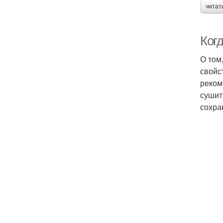
читат
Ког
О том
свойс
реком
сушит
сохра