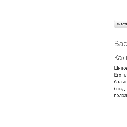
читат
Вас
Как
Шипов
Его п
больш
блюд.
полез