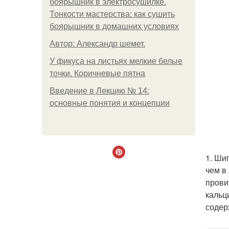
боярышник в электросушилке.
Тонкости мастерства: как сушить
боярышник в домашних условиях
Автор: Александр шемет.
У фикуса на листьях мелкие белые
точки. Коричневые пятна
Введение в Лекцию № 14:
основные понятия и концепции
1. Ши
чем в
прови
кальц
содер