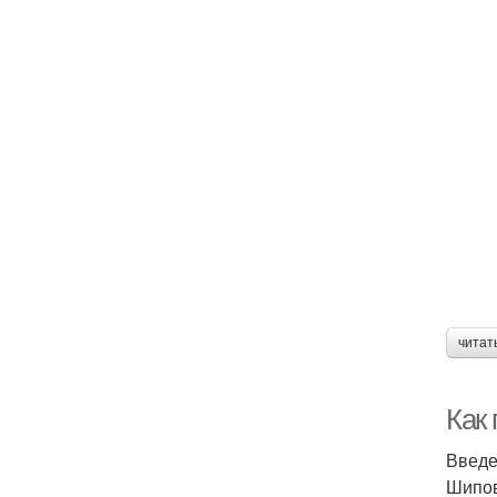
читат
Как
Введ
Шипов