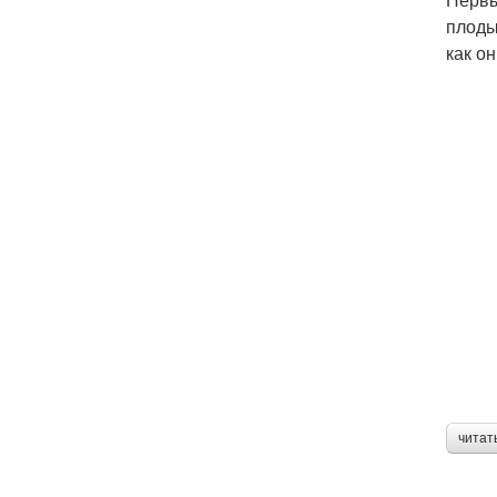
плоды
как он
читат