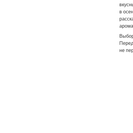
вкусн
в осе
расск
арома
Выбор
Перед
не пе