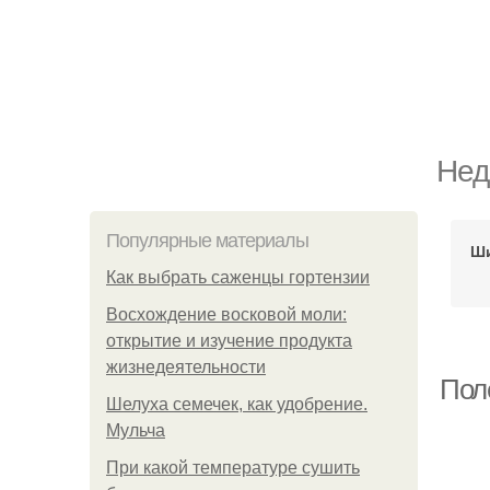
Нед
Популярные материалы
Ши
Как выбрать саженцы гортензии
Восхождение восковой моли:
открытие и изучение продукта
жизнедеятельности
Пол
Шелуха семечек, как удобрение.
Мульча
При какой температуре сушить