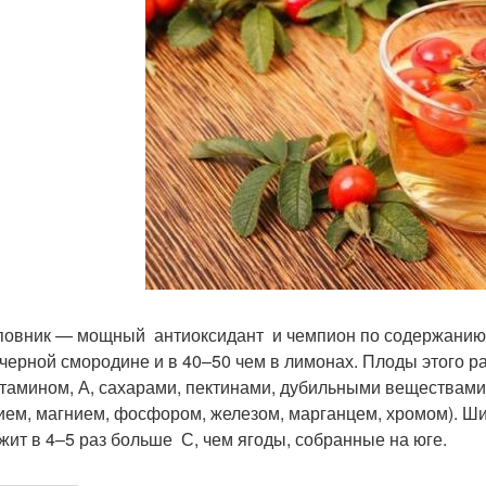
повник — мощный антиоксидант и чемпион по содержанию в
 черной смородине и в 40–50 чем в лимонах. Плоды этого ра
тамином, А, сахарами, пектинами, дубильными веществами
ием, магнием, фосфором, железом, марганцем, хромом). Ш
жит в 4–5 раз больше С, чем ягоды, собранные на юге.