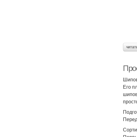
читат
Про
Шипов
Его п
шипов
прост
Подго
Перед
Сорти
Первы