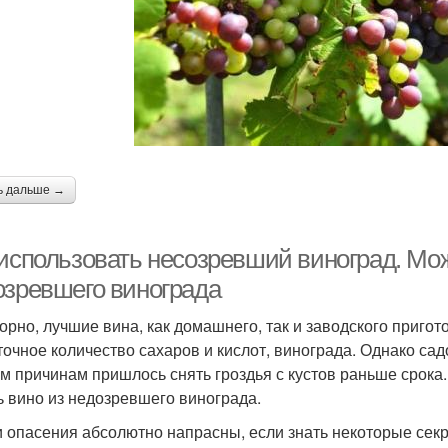
ноград для варенья
ь дальше →
 использовать несозревший виноград. Мож
озревшего винограда
орно, лучшие вина, как домашнего, так и заводского пригот
точное количество сахаров и кислот, винограда. Однако сад
м причинам пришлось снять гроздья с кустов раньше срока
ь вино из недозревшего винограда.
и опасения абсолютно напрасны, если знать некоторые сек