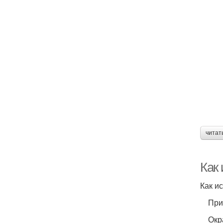
читат
Как
Как и
Призн
Окрас