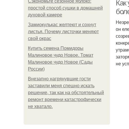
Сэкономьте сезонное яблоко:
Как 
простой способ сушки в домашней
бол
духовой камере
Незре
Замиокулькас желтеют и сохнут
Не
он ел
листья. Почему листочки меняют
созре
свой окрас
конкр
Купить семена Помидоры
утрам
Малиновое чудо Новое. Томат
затор
Малиновое чудо Новое (Сады
не ус
России)
Внезапно нагрянувшие гости
заставили меня спешно искать
решение, так как на обстоятельный
ремонт времени катастрофически
С
не хватало.