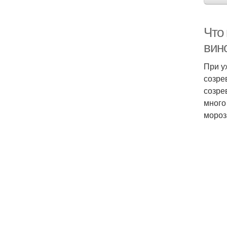
Что 
вин
При у
созре
созре
много
мороз