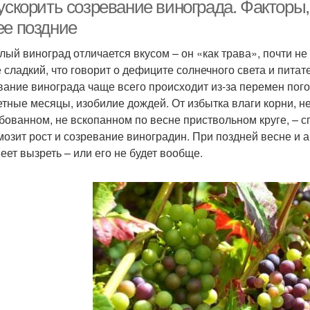
недоз
ускорить созревание винограда. Факторы,
ее поздние
лый виноград отличается вкусом – он «как трава», почти не
дозрелый виноград
Снятой виноград
Вино
е сладкий, что говорит о дефиците солнечного света и пита
вание винограда чаще всего происходит из-за перемен пог
етные месяцы, изобилие дождей. От избытка влаги корни, н
бованном, не вскопанном по весне приствольном круге, – 
Соу
Соус из винограда
Молодой виноград
мозит рост и созревание виноградин. При поздней весне и 
пеет вызреть – или его не будет вообще.
Уксус из незрелого
Ви
Уксус из винограда
винограда
ок из недозрелого
Варе
Повидло из винограда
винограда