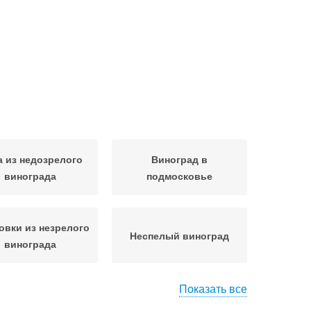
а из недозрелого
Виноград в
винограда
подмосковье
овки из незрелого
Неспелый виноград
винограда
Показать все
Заготовки из
Недозревший виноград