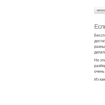
читат
Есл
Бессп
доста
разны
делат
Но эт
разбе
очень
Из ка