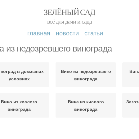
ЗЕЛЁНЫЙ САД
всё для дачи и сада
главная
новости
статьи
а из недозревшего винограда
ноград в домашних
Вино из недозревшего
Вин
условиях
винограда
Вино из кислого
Вина из кислого
Загот
винограда
винограда
езрелый виноград
Кислый виноград