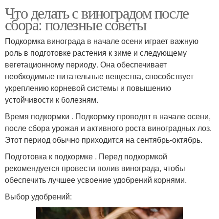
Что делать с виноградом после
сбора: полезные советы
Виноград для зимнего
Подкормка винограда в начале осени играет важную
Пирог с виноградом
хранения
роль в подготовке растения к зиме и следующему
вегетационному периоду. Она обеспечивает
необходимые питательные вещества, способствует
укреплению корневой системы и повышению
Желе с виноградом
Намазка с виноградом
устойчивости к болезням.
Время подкормки . Подкормку проводят в начале осени,
после сбора урожая и активного роста виноградных лоз.
Этот период обычно приходится на сентябрь-октябрь.
Вино из винограда
Маска из винограда
Подготовка к подкормке . Перед подкормкой
рекомендуется провести полив винограда, чтобы
обеспечить лучшее усвоение удобрений корнями.
Виноград в домашних
Вина из недозревшего
Выбор удобрений:
условиях
винограда