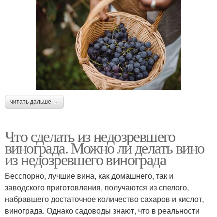
Вина из недозрелого
Варение из незрелого
винограда
винограда
Заготовки из незрелого
Виноград для варенья
винограда
читать дальше →
Что сделать из недозревшего
Вино из кислого
Виноград с косточками
винограда. Можно ли делать вино
винограда
из недозревшего винограда
Бесспорно, лучшие вина, как домашнего, так и
Вина из кислого
заводского приготовления, получаются из спелого,
Кислый виноград
винограда
набравшего достаточное количество сахаров и кислот,
винограда. Однако садоводы знают, что в реальности