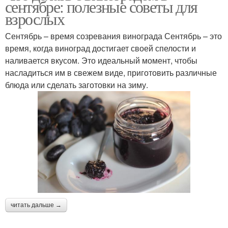
сентябре: полезные советы для
взрослых
Сентябрь – время созревания винограда Сентябрь – это
время, когда виноград достигает своей спелости и
Ванильное варение
Джемы из винограда
наливается вкусом. Это идеальный момент, чтобы
насладиться им в свежем виде, приготовить различные
блюда или сделать заготовки на зиму.
Компот из винограда
Целый виноград
Виноград в горчичном
Виноград в сиропе
маринаде
Настойки из
читать дальше →
Желе из винограда
сентябрьского
винограда