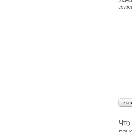
созре
читат
Что
рец