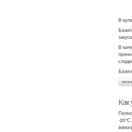
В кул
Базил
закус
В кач
пряно
сладк
Базил
читат
Как
Полно
-20°С
виног