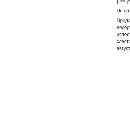
Печат
Предл
десер
испол
сласт
авгус