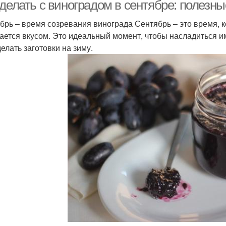
 делать с виноградом в сентябре: полезн
брь – время созревания винограда Сентябрь – это время, к
ается вкусом. Это идеальный момент, чтобы насладиться и
Настойки из
Виноград для зимнего
Пир
елать заготовки на зиму.
сентябрьского
хранения
винограда
еле с виноградом
Намазка с виноградом