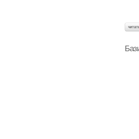
читат
Баз