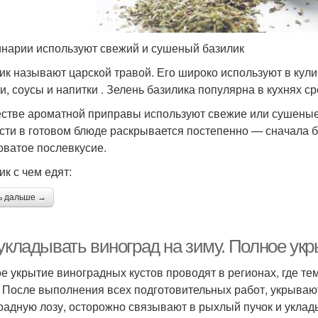
инарии используют свежий и сушеный базилик
ик называют царской травой. Его широко используют в кули
ки, соусы и напитки . Зелень базилика популярна в кухнях с
естве ароматной приправы используют свежие или сушеные л
сти в готовом блюде раскрывается постепенно — сначала ба
оватое послевкусие.
ик с чем едят:
ь дальше →
 укладывать виноград на зиму. Полное ук
е укрытие виноградных кустов проводят в регионах, где т
. После выполнения всех подготовительных работ, укрываю
радную лозу, осторожно связывают в рыхлый пучок и уклад