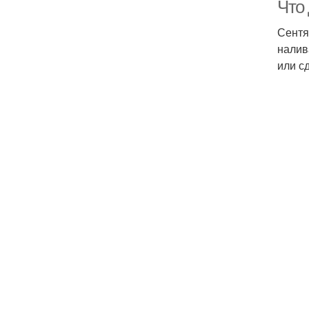
Что
Сентя
налив
или сд
Ж