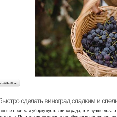
ь дальше →
 быстро сделать виноград сладким и спел
аньше провести уборку кустов винограда, тем лучше лоза от
его года. Поэтому виноградарям необходимо регулярно про