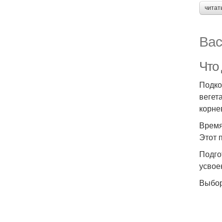
читат
Вас
Что
Подко
вегет
корне
Время
Этот 
Подго
усвое
Выбор