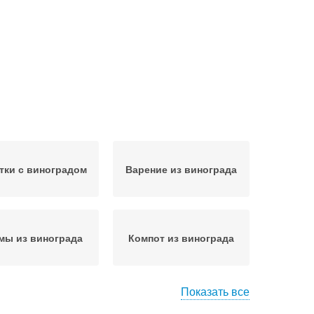
тки с виноградом
Варение из винограда
мы из винограда
Компот из винограда
Показать все
град в горчичном
Желе из винограда