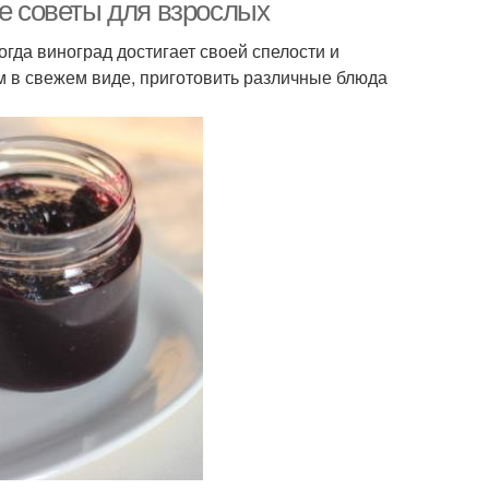
маринаде
ые советы для взрослых
огда виноград достигает своей спелости и
м в свежем виде, приготовить различные блюда
ог с виноградом
Салат с авокадо