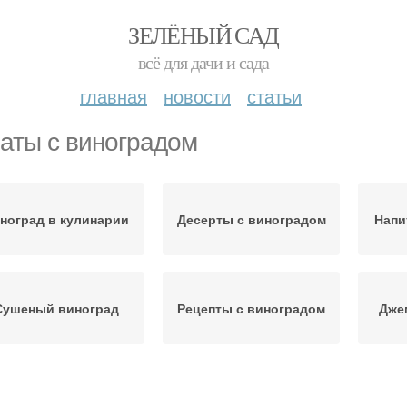
ЗЕЛЁНЫЙ САД
всё для дачи и сада
главная
новости
статьи
аты с виноградом
ноград в кулинарии
Десерты с виноградом
Напи
Сушеный виноград
Рецепты с виноградом
Дже
Вино
Целый виноград
Виноград в сиропе