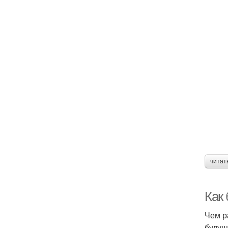
читат
Как
Чем р
будущ