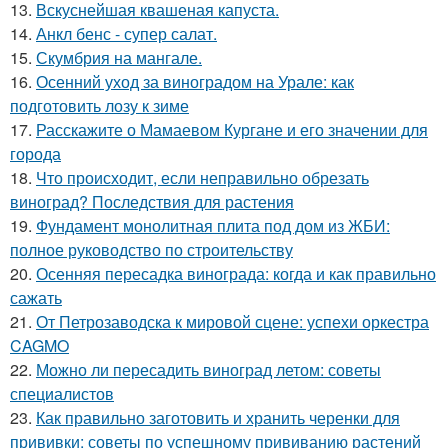
13.
Вскуснейшая квашеная капуста.
14.
Анкл бенс - супер салат.
15.
Скумбрия на мангале.
16.
Осенний уход за виноградом на Урале: как
подготовить лозу к зиме
17.
Расскажите о Мамаевом Кургане и его значении для
города
18.
Что происходит, если неправильно обрезать
виноград? Последствия для растения
19.
Фундамент монолитная плита под дом из ЖБИ:
полное руководство по строительству
20.
Осенняя пересадка винограда: когда и как правильно
сажать
21.
От Петрозаводска к мировой сцене: успехи оркестра
CAGMO
22.
Можно ли пересадить виноград летом: советы
специалистов
23.
Как правильно заготовить и хранить черенки для
прививки: советы по успешному прививанию растений