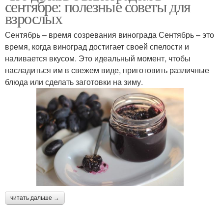
сентябре: полезные советы для
взрослых
Сентябрь – время созревания винограда Сентябрь – это
время, когда виноград достигает своей спелости и
Джемы из винограда
Компот из винограда
наливается вкусом. Это идеальный момент, чтобы
насладиться им в свежем виде, приготовить различные
блюда или сделать заготовки на зиму.
Целый виноград
Виноград в сиропе
Виноград в горчичном
Желе из винограда
маринаде
Настойки из
читать дальше →
Виноград для зимнего
сентябрьского
хранения
винограда