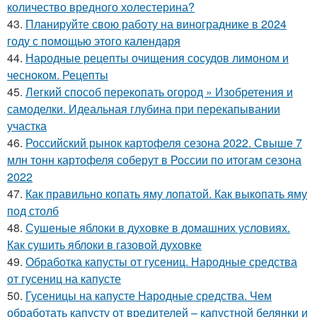
количество вредного холестерина?
43.
Планируйте свою работу на винограднике в 2024
году с помощью этого календаря
44.
Народные рецепты очищения сосудов лимоном и
чесноком. Рецепты
45.
Легкий способ перекопать огород » Изобретения и
самоделки. Идеальная глубина при перекапывании
участка
46.
Российский рынок картофеля сезона 2022. Свыше 7
млн тонн картофеля соберут в России по итогам сезона
2022
47.
Как правильно копать яму лопатой. Как выкопать яму
под столб
48.
Сушеные яблоки в духовке в домашних условиях.
Как сушить яблоки в газовой духовке
49.
Обработка капусты от гусениц. Народные средства
от гусениц на капусте
50.
Гусеницы на капусте Народные средства. Чем
обработать капусту от вредителей – капустной белянки и