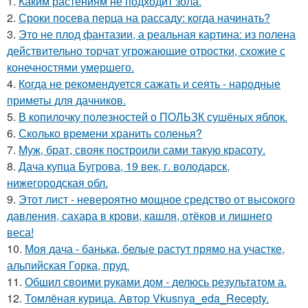
1.
Каким растениям не подходит зола.
2.
Сроки посева перца на рассаду: когда начинать?
3.
Это не плод фантазии, а реальная картина: из полена
действительно торчат угрожающие отростки, схожие с
конечностями умершего.
4.
Когда не рекомендуется сажать и сеять - народные
приметы для дачников.
5.
В копилочку полезностей о ПОЛЬЗК сушёных яблок.
6.
Сколько времени хранить соленья?
7.
Муж, брат, свояк построили сами такую красоту.
8.
Дача купца Бугрова, 19 век, г. володарск,
нижегородская обл.
9.
Этот лист - невероятно мощное средство от высокого
давления, сахара в крови, кашля, отёков и лишнего
веса!
10.
Моя дача - банька, белые растут прямо на участке,
альпийская Горка, пруд.
11.
Обшил своими руками дом - делюсь результатом а.
12.
Томлёная курица. Автор Vkusnya_eda_Recepty.