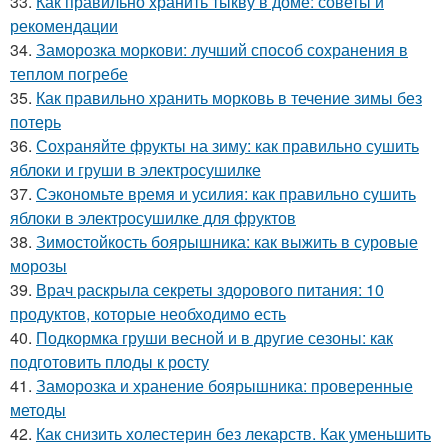
33.
Как правильно хранить тыкву в доме: советы и
рекомендации
34.
Заморозка моркови: лучший способ сохранения в
теплом погребе
35.
Как правильно хранить морковь в течение зимы без
потерь
36.
Сохраняйте фрукты на зиму: как правильно сушить
яблоки и груши в электросушилке
37.
Сэкономьте время и усилия: как правильно сушить
яблоки в электросушилке для фруктов
38.
Зимостойкость боярышника: как выжить в суровые
морозы
39.
Врач раскрыла секреты здорового питания: 10
продуктов, которые необходимо есть
40.
Подкормка груши весной и в другие сезоны: как
подготовить плоды к росту
41.
Заморозка и хранение боярышника: проверенные
методы
42.
Как снизить холестерин без лекарств. Как уменьшить