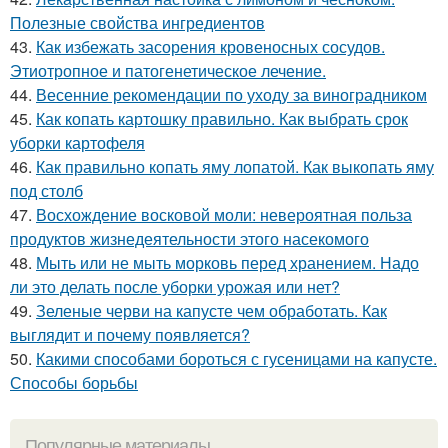
Полезные свойства ингредиентов
43.
Как избежать засорения кровеносных сосудов.
Этиотропное и патогенетическое лечение.
44.
Весенние рекомендации по уходу за виноградником
45.
Как копать картошку правильно. Как выбрать срок
уборки картофеля
46.
Как правильно копать яму лопатой. Как выкопать яму
под столб
47.
Восхождение восковой моли: невероятная польза
продуктов жизнедеятельности этого насекомого
48.
Мыть или не мыть морковь перед хранением. Надо
ли это делать после уборки урожая или нет?
49.
Зеленые черви на капусте чем обработать. Как
выглядит и почему появляется?
50.
Какими способами бороться с гусеницами на капусте.
Способы борьбы
Популярные материалы