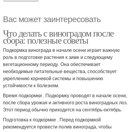
Виноград для зимнего
Желе из винограда
хранения
Вас может заинтересовать
Что делать с виноградом после
Пирог с виноградом
Желе с виноградом
сбора: полезные советы
Подкормка винограда в начале осени играет важную
роль в подготовке растения к зиме и следующему
вегетационному периоду. Она обеспечивает
Намазка с виноградом
необходимые питательные вещества, способствует
укреплению корневой системы и повышению
устойчивости к болезням.
Время подкормки . Подкормку проводят в начале осени,
после сбора урожая и активного роста виноградных лоз.
Этот период обычно приходится на сентябрь-октябрь.
Подготовка к подкормке . Перед подкормкой
рекомендуется провести полив винограда, чтобы