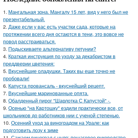
1.
Мангальная зона. Мангалу 15 лет, вид у него был не
презентабельный.
2.
Даже если у вас есть участки сада, которые на
протяжении всего дня остаются в тени, это вовсе не
повод расстраиваться.
3.
Подыскиваете альтернативу петунии?
4.
Краткая инструкция по уходу за декабристом в
преддверии цветения:
5.
Вкуснейшие оладушки. Таких вы еще точно не
пробовали!
6.
Капуста провансаль - вкуснейший рецепт.
7.
Вкуснейшие маринованные опята.
8.
Обалденный пирог "Шарлотка С Капустой" -.
9.
Oceнью "нa Кapтошку" eздили пpaктичecки вce, от
школьников до работников нии с ученой степенью.
10.
Осенний уход за виноградом на Урале: как
подготовить лозу к зиме
11.
Сажаем виноград с нуля: пошаговое руководство