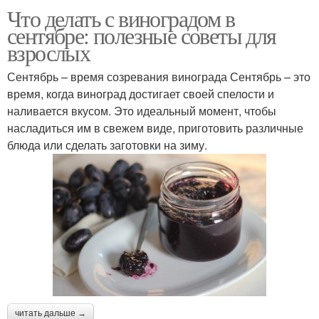
Что делать с виноградом в
Варение из винограда
Сушеный виноград
сентябре: полезные советы для
взрослых
Сентябрь – время созревания винограда Сентябрь – это
время, когда виноград достигает своей спелости и
Рецепты с виноградом
Джемы из винограда
наливается вкусом. Это идеальный момент, чтобы
насладиться им в свежем виде, приготовить различные
блюда или сделать заготовки на зиму.
Компот из винограда
Целый виноград
Виноград в горчичном
Виноград в сиропе
маринаде
читать дальше →